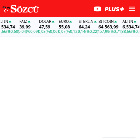
FAİZ
DOLAR
EURO
STERLIN
BITCOIN
ALTIN
FA
,74
39,99
47,59
55,08
64,24
64.563,99
6.534,74
3
%0,60)
0,04
(%0,09)
0,03
(%0,06)
0,07
(%0,12)
0,14
(%0,22)
457,99
(%0,71)
38,66
(%0,60)
0,