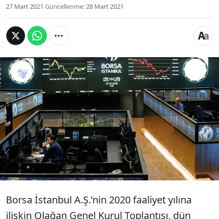
27 Mart 2021
Güncellenme:
28 Mart 2021
Borsa İstanbul'da yönetim kurulu üyeleri, kendi
huzur hakkı ücretlerine yüzde 33 zam yaptı ve
yeni ücret 24 bin TL'ye yükseldi. Doç. Dr. Murat
Batı, bu ücretin vergisinin de Borsa İstanbul
tarafından ödenmesinin hukuksuz olduğunu
belirtti.
Borsa İstanbul A.Ş.’nin 2020 faaliyet yılına
ilişkin Olağan Genel Kurul Toplantısı, dün