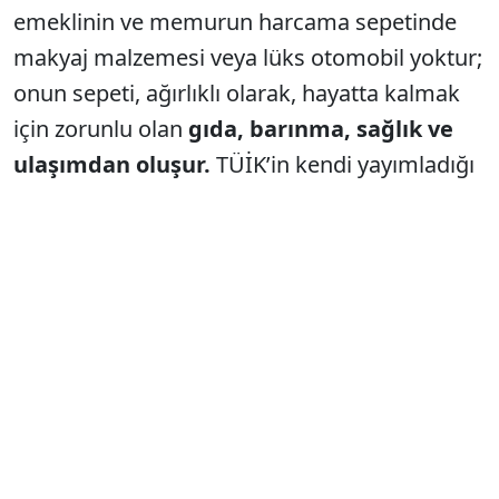
emeklinin ve memurun harcama sepetinde
makyaj malzemesi veya lüks otomobil yoktur;
onun sepeti, ağırlıklı olarak, hayatta kalmak
için zorunlu olan
gıda, barınma, sağlık ve
ulaşımdan oluşur.
TÜİK’in kendi yayımladığı
harcama alt sınıflarına ilişkin veriler,
Bakanlığın “işler yolunda” algısının ne kadar
gerçekten uzak olduğunu açıkça ortaya
koyuyor.