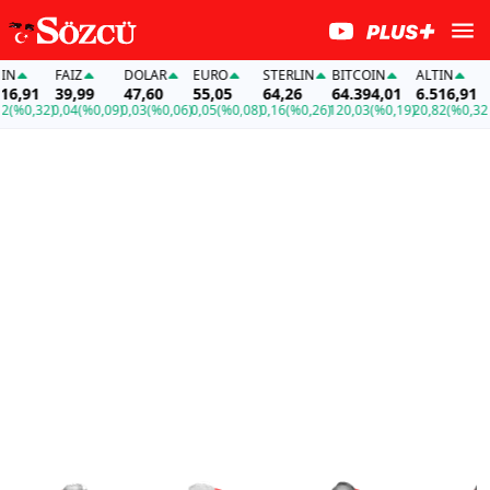
FAİZ
DOLAR
EURO
STERLIN
BITCOIN
ALTIN
FAİZ
91
39,99
47,60
55,05
64,26
64.394,01
6.516,91
39,
,32)
0,04
(%0,09)
0,03
(%0,06)
0,05
(%0,08)
0,16
(%0,26)
120,03
(%0,19)
20,82
(%0,32)
0,04