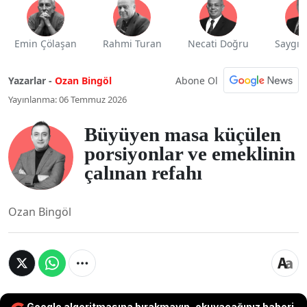
Emin Çölaşan
Rahmi Turan
Necati Doğru
Saygı 
Abone Ol
Yazarlar -
Ozan Bingöl
Yayınlanma: 06 Temmuz 2026
Büyüyen masa küçülen
porsiyonlar ve emeklinin
çalınan refahı
Ozan Bingöl
Google algoritmasına bırakmayın, okuyacağınız haberi