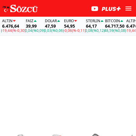
IN
FAİZ
DOLAR
EURO
STERLIN
BITCOIN
ALTIN
76,64
39,99
47,59
54,95
64,17
64.717,50
6.476,64
44
(%-0,30)
0,04
(%0,09)
0,03
(%0,06)
-0,06
(%-0,11)
0,08
(%0,12)
48,59
(%0,08)
-19,44
(%-0,