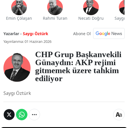
Emin Çölaşan
Rahmi Turan
Necati Doğru
Saygı 
Abone Ol
Yazarlar -
Saygı Öztürk
Yayınlanma: 01 Haziran 2026
CHP Grup Başkanvekili
Günaydın: AKP rejimi
gitmemek üzere tahkim
ediliyor
Saygı Öztürk