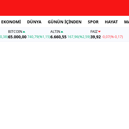
EKONOMİ
DÜNYA
GÜNÜN İÇİNDEN
SPOR
HAYAT
M
BITCOIN
ALTIN
FAİZ
65.000,00
6.660,55
39,92
0,38)
740,79
(%1,15)
167,96
(%2,59)
-0,07
(%-0,17)