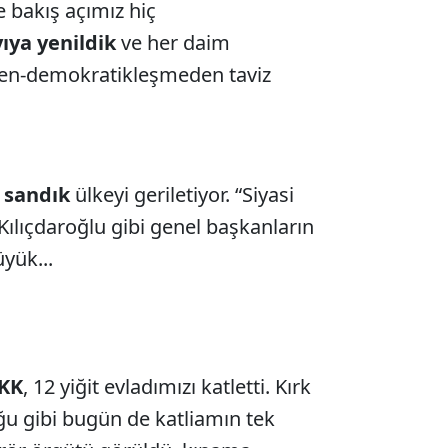
bakış açımız hiç
ıya yenildik
ve her daim
den-demokratikleşmeden taviz
;
sandık
ülkeyi geriletiyor. “Siyasi
Kılıçdaroğlu gibi genel başkanların
yük...
PKK
, 12 yiğit evladımızı katletti. Kırk
ğu gibi bugün de katliamın tek