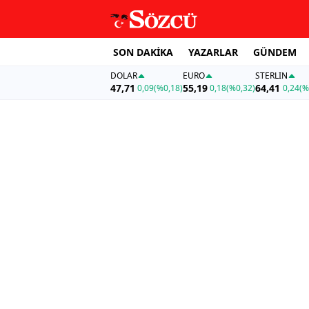
SON DAKİKA
YAZARLAR
GÜNDEM
DOLAR
EURO
STERLIN
47,71
55,19
64,41
0,09
(%0,18)
0,18
(%0,32)
0,24
(%