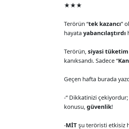
★★★
Terörün “
tek kazancı
” o
hayata
yabancılaştırdı
Terörün,
siyasi tüketi
kanıksandı. Sadece “
Kand
Geçen hafta burada yaz
-“ Dikkatinizi çekiyordu
konusu,
güvenlik
!
-
MİT
şu teröristi etkisiz h