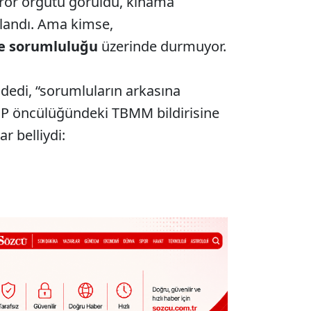
erör örgütü görüldü, kınama
ınlandı. Ama kimse,
e sorumluluğu
üzerinde durmuyor.
 dedi, “sorumluların arkasına
HP öncülüğündeki TBMM bildirisine
r belliydi: