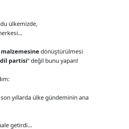
ldu ülkemizde,
herkesi...
m malzemesine
dönüştürülmesi
il partisi
” değil bunu yapan!
dım:
r; son yıllarda ülke gündeminin ana
ale getirdi...