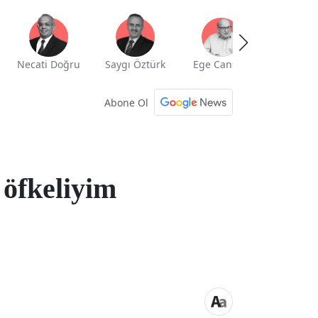
Necati Doğru
Saygı Öztürk
Ege Cansen
Yekta Güng
Abone Ol
öfkeliyim