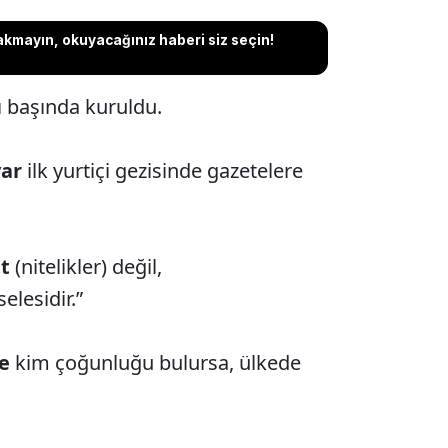
akmayın, okuyacağınız haberi siz seçin!
lı başında kuruldu.
yar
ilk yurtiçi gezisinde gazetelere
et
(nitelikler) değil,
elesidir.”
e
kim çoğunluğu bulursa, ülkede