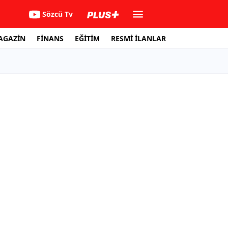
Sözcü Tv
AGAZİN
FİNANS
EĞİTİM
RESMİ İLANLAR