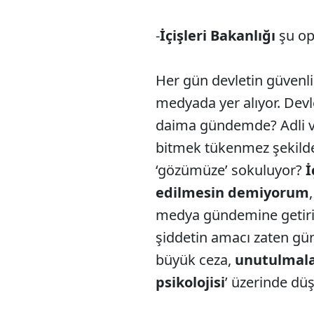
-
İçişleri Bakanlığı
şu op
Her gün devletin güvenli
medyada yer alıyor. Devle
daima gündemde? Adli va
bitmek tükenmez şekil
‘gözümüze’ sokuluyor?
İ
edilmesin demiyorum
medya gündemine getirilm
şiddetin amacı zaten g
büyük ceza,
unutulmala
psikolojisi
’ üzerinde d