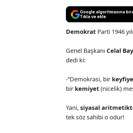
Google algoritmasına bır
Tıkla ve ekle
Demokrat
Parti 1946 yı
Genel Başkanı
Celal Ba
dedi ki:
-“Demokrasi, bir
keyfiy
bir
kemiyet
(nicelik) mes
Yani,
siyasal aritmetikt
tek söz sahibi o odur!