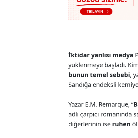
İktidar yanlısı medya
P
yüklenmeye başladı. Ki
bunun temel sebebi
, 
Sandığa endeksli kemiyet/
Yazar E.M. Remarque, “
B
adlı çarpıcı romanında s
diğerlerinin ise
ruhen
öl