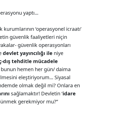
erasyonu yaptı...
k kurumlarının ‘operasyonel icraatı’
tin güvenlik faaliyetleri niçin
kalar- güvenlik operasyonları
de
devlet yayıncılığı ile
niye
ç-dış tehditle mücadele
, bunun hemen her gün/ daima
esini eleştiriyorum... Siyasal
ündemde olmak değil mi? Onlara en
rını
sağlamaktır! Devletin ‘
idare
üşünmek gerekmiyor mu?”