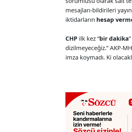
sorumlusu olarak salt t
mesajları-bildirileri yay
iktidarların
hesap verm
CHP
ilk kez “
bir dakika
”
dizilmeyeceğiz.” AKP-M
imza koymadı. Ki olacakla