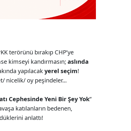
KK terörünü bırakıp CHP’ye
mse kimseyi kandırmasın;
aslında
yakında yapılacak
yerel seçim
!
 nicelik/ oy peşindeler...
atı Cephesinde Yeni Bir Şey Yok
”
avaşa katılanların bedenen,
düklerini anlattı!