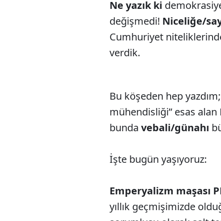
Ne yazık ki
demokrasiye 
değişmedi!
Niceliğe/say
Cumhuriyet niteliklerin
verdik.
Bu köşeden hep yazdım
mühendisliği” esas alan 
bunda
vebali/günahı
bü
İşte bugün yaşıyoruz:
Emperyalizm maşası 
yıllık geçmişimizde oldu