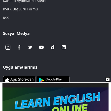
Kamera Aydınlatma Metni
KVKK Başvuru Formu
RSS
Sosyal Medya
Uygulamalarımız
www.sozcu.com.tr internet sitesinde yayınlanan yazı, haber ve
fotoğrafların her türlü telif hakkı Mega Ajans ve Rek. Tic. A.Ş'ye
aittir. İzin alınmadan, kaynak gösterilerek dahi