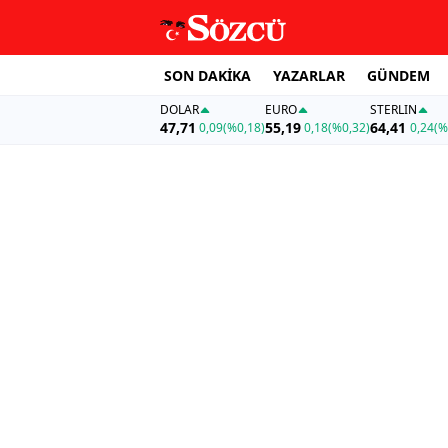
SON DAKİKA
YAZARLAR
GÜNDEM
DOLAR
EURO
STERLIN
47,71
55,19
64,41
0,09
(%0,18)
0,18
(%0,32)
0,24
(%