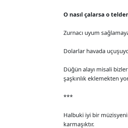
O nasıl çalarsa o telde
Zurnacı uyum sağlamaya 
Dolarlar havada uçuşuyo
Düğün alayı misali bizler
şaşkınlık eklemekten yo
***
Halbuki iyi bir müzisye
karmaşıktır.