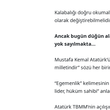
Kalabalığı doğru okumalı
olarak değiştirebilmelidir
Ancak bugün düğün alay
yok sayılmakta…
Mustafa Kemal Atatürk’ün
milletindir” sözü her bir
“Egemenlik” kelimesinin 
lider, hüküm sahibi” anl
Atatürk TBMM’nin açılış