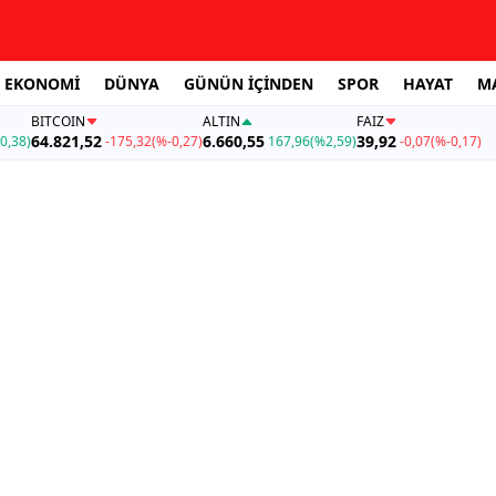
EKONOMİ
DÜNYA
GÜNÜN İÇİNDEN
SPOR
HAYAT
M
BITCOIN
ALTIN
FAİZ
64.821,52
6.660,55
39,92
0,38)
-175,32
(%-0,27)
167,96
(%2,59)
-0,07
(%-0,17)