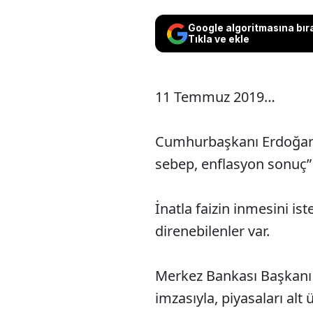
Google algoritmasına bır
Tıkla ve ekle
11 Temmuz 2019…
Cumhurbaşkanı Erdoğan’ı
sebep, enflasyon sonuç” 
İnatla faizin inmesini i
direnebilenler var.
Merkez Bankası Başkanı
imzasıyla, piyasaları al