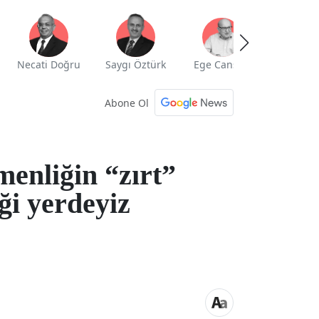
Necati Doğru
Saygı Öztürk
Ege Cansen
Yekta Güng
Abone Ol
enliğin “zırt”
ği yerdeyiz