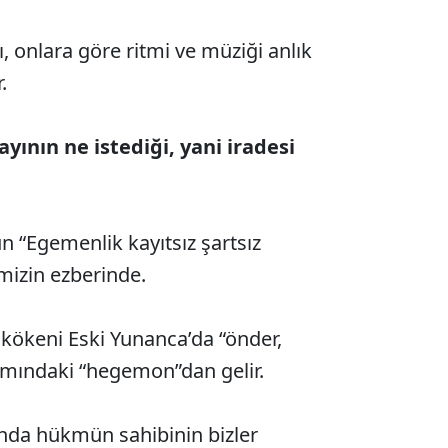
, onlara göre ritmi ve müziği anlık
.
ının ne istediği, yani iradesi
 “Egemenlik kayıtsız şartsız
imizin ezberinde.
kökeni Eski Yunanca’da “önder,
amındaki “hegemon”dan gelir.
ında hükmün sahibinin bizler