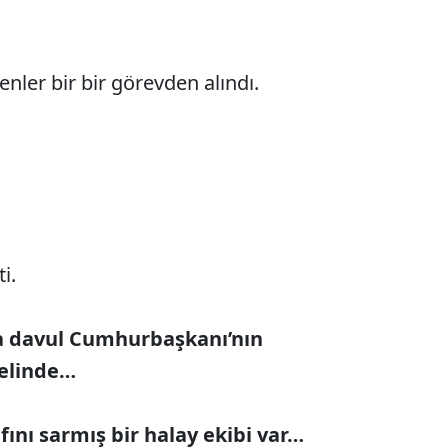
nler bir bir görevden alındı.
i.
a davul Cumhurbaşkanı’nın
elinde…
ını sarmış bir halay ekibi var…