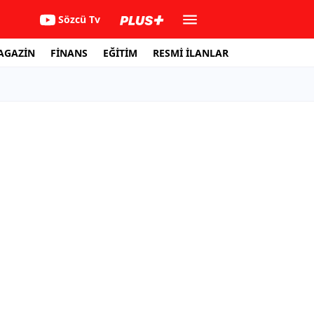
Sözcü Tv
AGAZİN
FİNANS
EĞİTİM
RESMİ İLANLAR