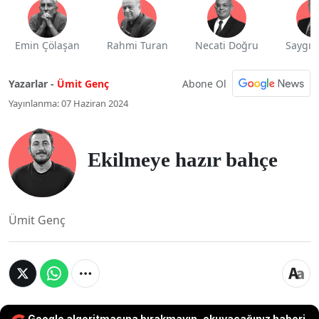
Emin Çölaşan
Rahmi Turan
Necati Doğru
Saygı 
Abone Ol
Yazarlar -
Ümit Genç
Yayınlanma: 07 Haziran 2024
Ekilmeye hazır bahçe
Ümit Genç
Google algoritmasına bırakmayın, okuyacağınız haberi