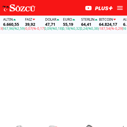
LTIN
FAİZ
DOLAR
EURO
STERLIN
BITCOIN
ALTIN
.660,55
39,92
47,71
55,19
64,41
64.824,17
6.660
7,96
(%2,59)
-0,07
(%-0,17)
0,09
(%0,18)
0,18
(%0,32)
0,24
(%0,38)
-187,54
(%-0,29)
167,96