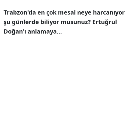
Trabzon'da en çok mesai neye harcanıyor
şu günlerde biliyor musunuz? Ertuğrul
Doğan'ı anlamaya...
Başkan Ertuğrul Doğan'ı anlamasını
bekliyorlar herkesten.
Ekonomiyi düzeltiyor
'biraz anlayış' diyorlar
.
Haklılar. Trabzonspor ilk defa borcu eritmeye
bu kadar yakın.
Ama kaçırdıkları bir nokta
var. Onu da ben söyleyeyim;
Trabzonspor
bu sene
Avrupa'ya gidemezse borç
kapatma işini ancak rüyasında görür.
Bu