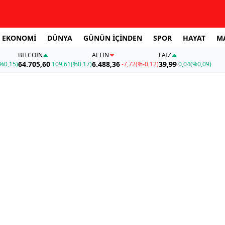
EKONOMİ
DÜNYA
GÜNÜN İÇİNDEN
SPOR
HAYAT
M
BITCOIN
ALTIN
FAİZ
64.705,60
6.488,36
39,99
%0,15)
109,61
(%0,17)
-7,72
(%-0,12)
0,04
(%0,09)