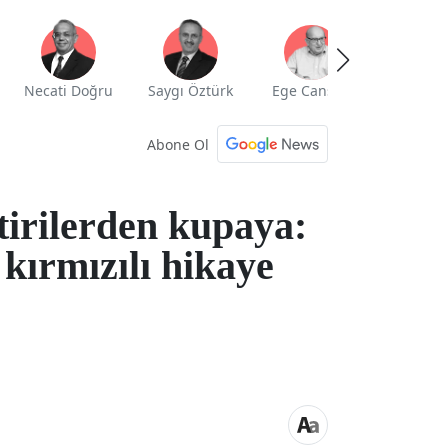
Necati Doğru
Saygı Öztürk
Ege Cansen
Yekta Güng
Abone Ol
tirilerden kupaya:
 kırmızılı hikaye