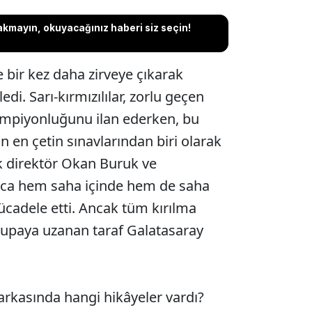
akmayın, okuyacağınız haberi siz seçin!
e bir kez daha zirveye çıkarak
edi. Sarı-kırmızılılar, zorlu geçen
ampiyonluğunu ilan ederken, bu
ın en çetin sınavlarından biri olarak
ik direktör Okan Buruk ve
nca hem saha içinde hem de saha
ücadele etti. Ancak tüm kırılma
kupaya uzanan taraf Galatasaray
rkasında hangi hikâyeler vardı?