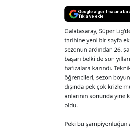
Google algoritmasına bır
Tıkla ve ekle
Galatasaray, Süper Lig’d
tarihine yeni bir sayfa ekl
sezonun ardından 26. ş
başarı belki de son yıllar
hafızalara kazındı. Tekn
öğrencileri, sezon boyu
dışında pek çok krizle m
anlarının sonunda yine 
oldu.
Peki bu şampiyonluğun a