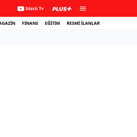
Sözcü Tv
AGAZİN
FİNANS
EĞİTİM
RESMİ İLANLAR