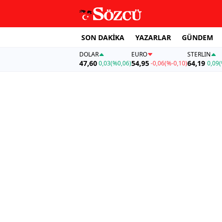
SON DAKİKA
YAZARLAR
GÜNDEM
DOLAR
EURO
STERLIN
47,60
54,95
64,19
0,03
(%0,06)
-0,06
(%-0,10)
0,09
(