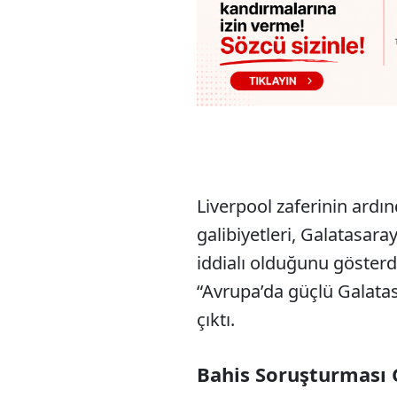
Liverpool zaferinin ardı
galibiyetleri, Galatasar
iddialı olduğunu gösterdi.
“Avrupa’da güçlü Galata
çıktı.
Bahis Soruşturması 