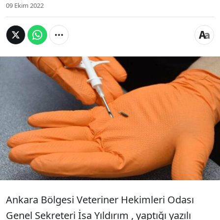
09 Ekim 2022
Ankara Bölgesi Veteriner Hekimleri Odası Genel
Sekreteri İsa Yıldırım, sahipli kedi, köpek ve
gelinciklerin mikroçip takılarak
kimliklendirilmesinin yasal bir sorumluluk
olduğunu belirterek, pet hayvanlarının
kimliklendirilmesi için son tarihin 31 Aralık 2022
olduğunu bildirdi.
Ankara Bölgesi Veteriner Hekimleri Odası
Genel Sekreteri İsa Yıldırım , yaptığı yazılı