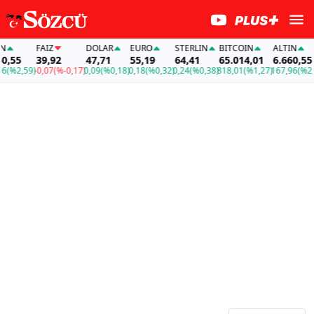
FAİZ
DOLAR
EURO
STERLIN
BITCOIN
ALTIN
,55
39,92
47,71
55,19
64,41
65.014,01
6.660,55
%2,59)
-0,07
(%-0,17)
0,09
(%0,18)
0,18
(%0,32)
0,24
(%0,38)
818,01
(%1,27)
167,96
(%2,59