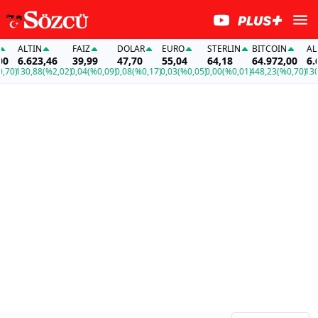
ALTIN
FAİZ
DOLAR
EURO
STERLIN
BITCOIN
ALTI
6.623,46
39,99
47,70
55,04
64,18
64.972,00
6.62
0)
130,88
(%2,02)
0,04
(%0,09)
0,08
(%0,17)
0,03
(%0,05)
0,00
(%0,01)
448,23
(%0,70)
130,8