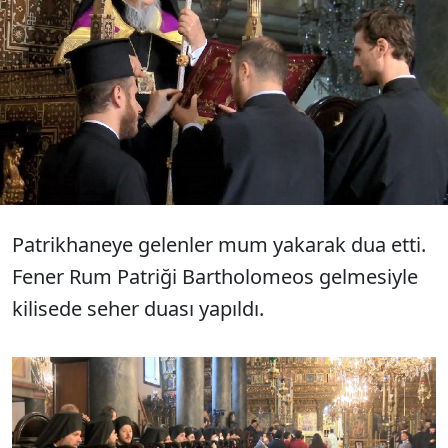
Ortodokslar için kilise takviminin
başlangıcı sayılan 1 Eylül'de, Fener
Rum Patrikhanesi'nde ayin
düzenlendi.
Patrikhaneye gelenler mum yakarak dua etti.
Fener Rum Patriği Bartholomeos gelmesiyle
kilisede seher duası yapıldı.