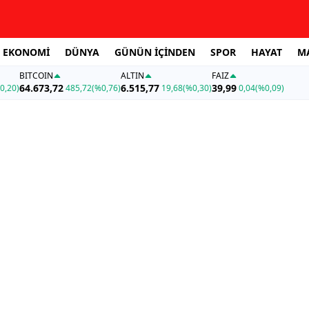
EKONOMİ
DÜNYA
GÜNÜN İÇİNDEN
SPOR
HAYAT
M
BITCOIN
ALTIN
FAİZ
64.673,72
6.515,77
39,99
0,20)
485,72
(%0,76)
19,68
(%0,30)
0,04
(%0,09)