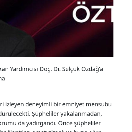
hedefteki savcı”
kan Yardımcısı Doç. Dr. Selçuk Özdağ’a
una
eri izleyen deneyimli bir emniyet mensubu
öldürülecekti. Şüpheliler yakalanmadan,
i yorumu da yadırgandı. Önce şüpheliler