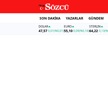
SON DAKİKA
YAZARLAR
GÜNDEM
DOLAR
EURO
STERLIN
47,57
55,10
64,22
0,01
(%0,01)
0,09
(%0,16)
0,13
(%