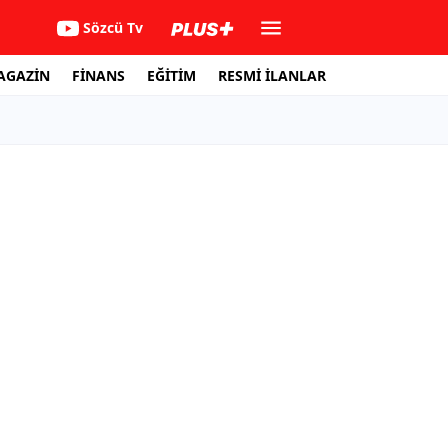
Sözcü Tv
AGAZİN
FİNANS
EĞİTİM
RESMİ İLANLAR