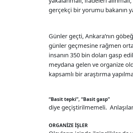
yakalanmalı, ifadeleri alınmalı,
gerçekçi bir yorumu bakanın y
Günler geçti, Ankara’nın göbeği
günler geçmesine rağmen orta
insanın 350 bin doları gasp ed
meydana gelen ve organize olduğ
kapsamlı bir araştırma yapılmad
“Basit tepki”, “Basit gasp”
diye geçiştirilmemeli. Anlaşıla
ORGANİZE İŞLER