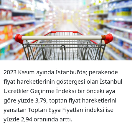
İTO'ya göre İstanbul'un kasım ayı yıllık
enflasyonu yüzde 73,89'a yükseldi. Bu
oran ekim ayında yüzde 72,73 olmuştu.
2023 Kasım ayında İstanbul’da; perakende
fiyat hareketlerinin göstergesi olan İstanbul
Ücretliler Geçinme İndeksi bir önceki aya
göre yüzde 3,79, toptan fiyat hareketlerini
yansıtan Toptan Eşya Fiyatları indeksi ise
yüzde 2,94 oranında arttı.