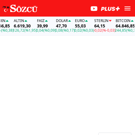
N
ALTIN
FAİZ
DOLAR
EURO
STERLIN
BITCOIN
,85
6.619,30
39,99
47,70
55,03
64,15
64.846,85
%0,38)
126,72
(%1,95)
0,04
(%0,09)
0,08
(%0,17)
0,02
(%0,03)
-0,02
(%-0,03)
244,85
(%0,38)