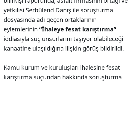
bilirkişi raporunda, asfalt firmasının ortağı ve
yetkilisi Serbülend Danış ile soruşturma
dosyasında adı geçen ortaklarının
eylemlerinin
“İhaleye fesat karıştırma”
iddiasıyla suç unsurlarını taşıyor olabileceği
kanaatine ulaşıldığına ilişkin görüş bildirildi.
Kamu kurum ve kuruluşları ihalesine fesat
karıştırma suçundan hakkında soruşturma
açılan ve bilirkişi raporu düzenlenen
Serbülend Danış, 3. dalga operasyonunun
firari isimlerindendi.
17 Haziran 2025
tarihinde İBB dosyası kapsamında itirafçı
oldu. Uygulanan ev hapsi de kaldırıldı.