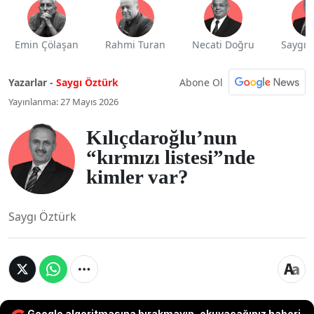
Emin Çölaşan
Rahmi Turan
Necati Doğru
Saygı 
Abone Ol
Yazarlar -
Saygı Öztürk
Yayınlanma: 27 Mayıs 2026
Kılıçdaroğlu’nun
“kırmızı listesi”nde
kimler var?
Saygı Öztürk
Google algoritmasına bırakmayın, okuyacağınız haberi