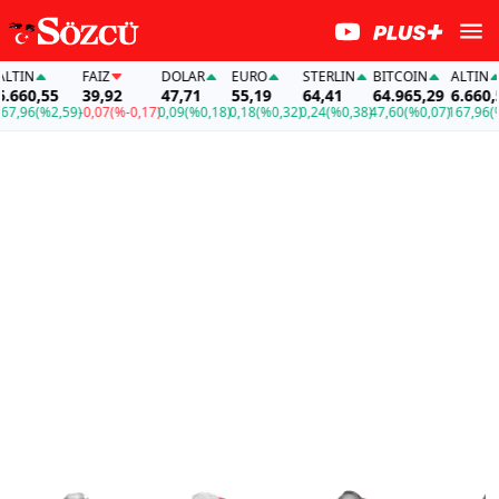
N
FAİZ
DOLAR
EURO
STERLIN
BITCOIN
ALTIN
0,55
39,92
47,71
55,19
64,41
64.965,29
6.660,55
6
(%2,59)
-0,07
(%-0,17)
0,09
(%0,18)
0,18
(%0,32)
0,24
(%0,38)
47,60
(%0,07)
167,96
(%2,59