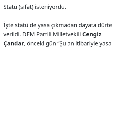
Statü (sıfat) isteniyordu.
İşte statü de yasa çıkmadan dayata dürte
verildi. DEM Partili Milletvekili
Cengiz
Çandar
, önceki gün “Şu an itibariyle yasa
taslağının içeriğini ve kelimelerini henüz
görmüş değiliz. Ancak Cumhurbaşkanı
Tayyip Erdoğan
tabii ki görmüş durumda.
Muhtemelen MİT Başkanı
İbrahim Kalın
biliyor ve tabii ki
Abdullah Öcalan
bundan
haberdar” dedi.
3 kişi haberdar!