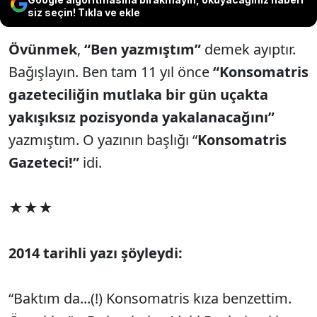
siz seçin! Tıkla ve ekle
Övünmek
,
“Ben yazmıştım”
demek ayıptır.
Bağışlayın. Ben tam 11 yıl önce
“Konsomatris
gazeteciliğin mutlaka bir gün uçakta
yakışıksız pozisyonda yakalanacağını”
yazmıştım. O yazının başlığı “
Konsomatris
Gazeteci!”
idi.
★★★
2014 tarihli yazı şöyleydi:
“Baktım da...(!) Konsomatris kıza benzettim.