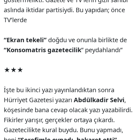
aslında iktidar partisiydi. Bu yapıdan; önce
TV’lerde
“Ekran tekeli”
doğdu ve onunla birlikte de
“Konsomatris gazetecilik
” peydahlandı”
★★★
İşte bu ikinci yazı yayınlandıktan sonra
Hürriyet Gazetesi yazarı
Abdülkadir Selvi
,
köşesinde bana cevap olacak yazı yazabilirdi.
Fikirler yarışır, gerçekler ortaya çıkardı.
Gazetecilikte kural buydu. Bunu yapmadı,
beni
“Şerefimle oynadı, hakaret etti”