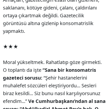
saklananı, kötüye gideni, çalanı, çaldırılanı
ortaya çıkartmak değildi. Gazetecilik
görüntüsü altına gizlenip konsomatrislik
yapmaktı.
★★★
Moral yükseltmek. Rahatlatıp göze girmekti.
O toplantı da işte
“Sana bir konsomatris
gazeteci sorusu:
“Şehir hastanelerini
muhalefet sözcüleri eleştiriyordu... Sesleri
biraz kesildi... Siz bunu nasıl karşılıyorsunuz
efendim...”
Ve Cumhurbaşkanı’ndan al sana
cevap: “Abdülkadir! Ahmet Bey’e bak. O