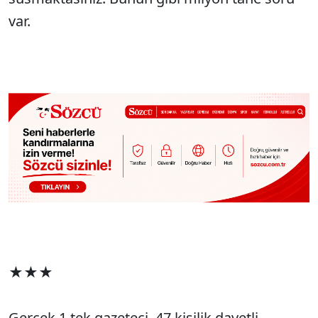
var.
★★★
Gerçek 1 tek gazeteci, 47 kişilik davetli