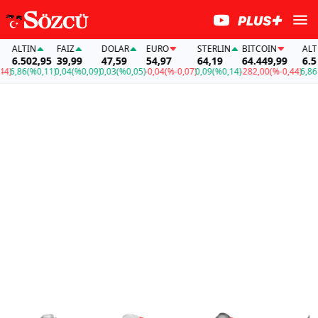
TIN
FAİZ
DOLAR
EURO
STERLIN
BITCOIN
ALTIN
502,95
39,99
47,59
54,97
64,19
64.449,99
6.502,95
6
(%0,11)
0,04
(%0,09)
0,03
(%0,05)
-0,04
(%-0,07)
0,09
(%0,14)
-282,00
(%-0,44)
6,86
(%0,1