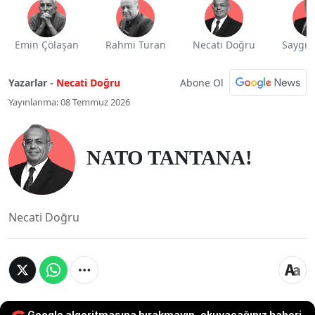
Emin Çölaşan
Rahmi Turan
Necati Doğru
Saygı 
Abone Ol
Yazarlar -
Necati Doğru
Yayınlanma: 08 Temmuz 2026
NATO TANTANA!
Necati Doğru
Google algoritmasına bırakmayın, okuyacağınız haberi