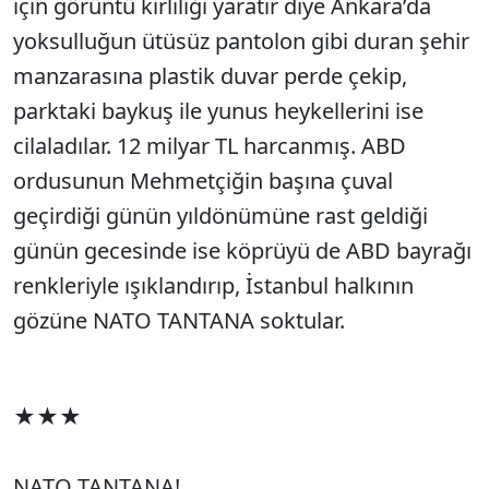
için görüntü kirliliği yaratır diye Ankara’da
yoksulluğun ütüsüz pantolon gibi duran şehir
manzarasına plastik duvar perde çekip,
parktaki baykuş ile yunus heykellerini ise
cilaladılar. 12 milyar TL harcanmış. ABD
ordusunun Mehmetçiğin başına çuval
geçirdiği günün yıldönümüne rast geldiği
günün gecesinde ise köprüyü de ABD bayrağı
renkleriyle ışıklandırıp, İstanbul halkının
gözüne NATO TANTANA soktular.
★★★
NATO TANTANA!