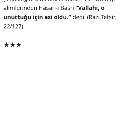
alimlerinden Hasan-ı Basri
“Vallahi, o
unuttuğu için asi oldu.”
dedi. (Razi,Tefsir,
22/127)
★★★
Sonuçta!
Allah, bilerek değil unuttuğu için asi olsa bile
Adem’i affetmedi.
“Cennetten atarak
” fatura
ödetti.
Geldik bugüne: