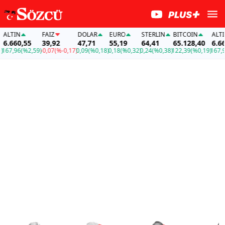
IN
FAİZ
DOLAR
EURO
STERLIN
BITCOIN
ALTIN
60,55
39,92
47,71
55,19
64,41
65.128,40
6.660,55
96
(%2,59)
-0,07
(%-0,17)
0,09
(%0,18)
0,18
(%0,32)
0,24
(%0,38)
122,39
(%0,19)
167,96
(%2,