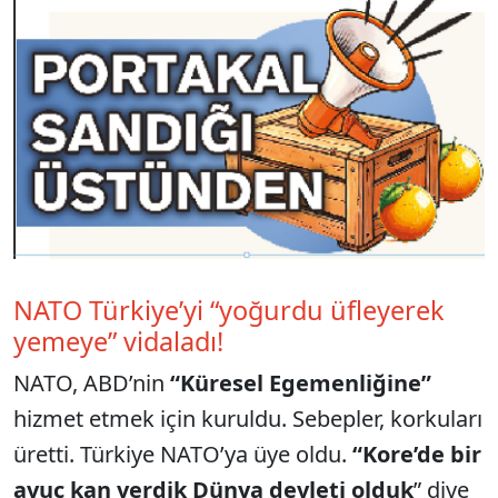
NATO Türkiye’yi “yoğurdu üfleyerek
yemeye” vidaladı!
NATO, ABD’nin
“Küresel Egemenliğine”
hizmet etmek için kuruldu. Sebepler, korkuları
üretti. Türkiye NATO’ya üye oldu.
“Kore’de bir
avuç kan verdik Dünya devleti olduk
” diye