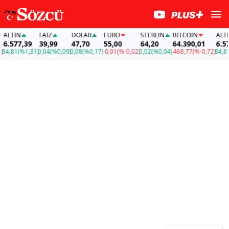
TIN
FAİZ
DOLAR
EURO
STERLIN
BITCOIN
ALTIN
577,39
39,99
47,70
55,00
64,20
64.390,01
6.577,3
81
(%1,31)
0,04
(%0,09)
0,08
(%0,17)
-0,01
(%-0,02)
0,02
(%0,04)
-468,77
(%-0,72)
84,81
(%1