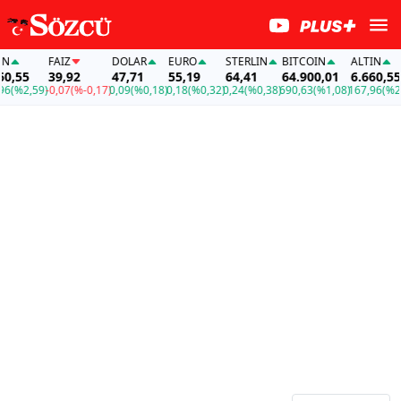
FAİZ
DOLAR
EURO
STERLIN
BITCOIN
ALTIN
,55
39,92
47,71
55,19
64,41
64.900,01
6.660,55
(%2,59)
-0,07
(%-0,17)
0,09
(%0,18)
0,18
(%0,32)
0,24
(%0,38)
690,63
(%1,08)
167,96
(%2,59