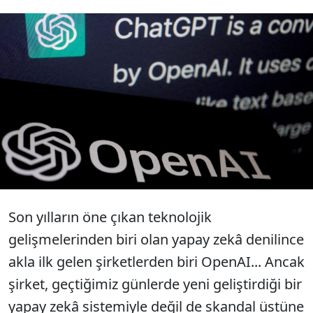
Geçtiğimiz günlerde istifalar ve görevden
alınmalarla teknoloji dünyasının dikkatini
çeken şirket, bu defa da çalışanlarına
ödediği yüz binlerce dolarlık maaşlarla
gündemde.
Son yılların öne çıkan teknolojik
gelişmelerinden biri olan yapay zekâ denilince
akla ilk gelen şirketlerden biri OpenAI... Ancak
şirket, geçtiğimiz günlerde yeni geliştirdiği bir
yapay zekâ sistemiyle değil de skandal üstüne