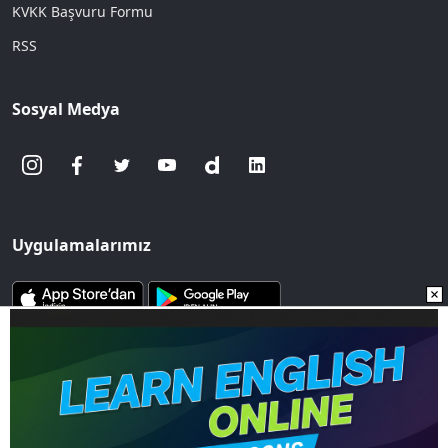
KVKK Başvuru Formu
RSS
Sosyal Medya
Uygulamalarımız
www.sozcu.com.tr internet sitesinde yayınlanan yazı, haber ve
fotoğrafların her türlü telif hakkı Mega Ajans ve Rek. Tic. A.Ş'ye
aittir. İzin alınmadan, kaynak gösterilerek dahi
iktibas edilemez.