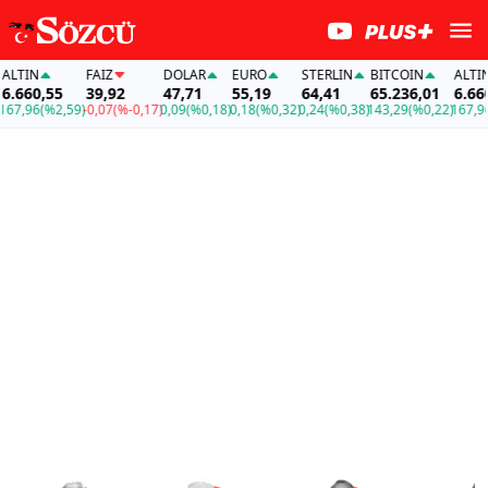
N
FAİZ
DOLAR
EURO
STERLIN
BITCOIN
ALTIN
60,55
39,92
47,71
55,19
64,41
65.236,01
6.660,55
96
(%2,59)
-0,07
(%-0,17)
0,09
(%0,18)
0,18
(%0,32)
0,24
(%0,38)
143,29
(%0,22)
167,96
(%2,