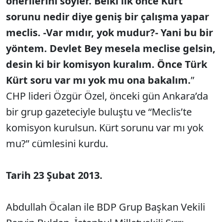
önerilerini söyler. Belki ilk önce Kürt
sorunu nedir diye geniş bir çalışma yapar
meclis. -Var mıdır, yok mudur?- Yani bu bir
yöntem. Devlet Bey mesela meclise gelsin,
desin ki bir komisyon kuralım. Önce Türk
Kürt soru var mı yok mu ona bakalım.
”
CHP lideri Özgür Özel, önceki gün Ankara’da
bir grup gazeteciyle buluştu ve “Meclis’te
komisyon kurulsun. Kürt sorunu var mı yok
mu?” cümlesini kurdu.
Tarih 23 Şubat 2013.
Abdullah Öcalan ile BDP Grup Başkan Vekili