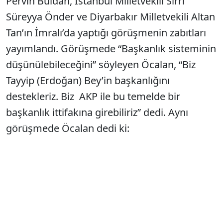
Pervin Buldan, İstanbul Milletvekili Sırrı
Süreyya Önder ve Diyarbakır Milletvekili Altan
Tan’ın İmralı’da yaptığı görüşmenin zabıtları
yayımlandı. Görüşmede “Başkanlık sisteminin
düşünülebileceğini” söyleyen Öcalan, “Biz
Tayyip (Erdoğan) Bey’in başkanlığını
destekleriz. Biz AKP ile bu temelde bir
başkanlık ittifakına girebiliriz” dedi. Aynı
görüşmede Öcalan dedi ki:
“(Meclis’te) Komisyonlar kurulacak. Hakikat
komisyonu da kurulacak. Akil adamlar
denetiminde olacak. Çekilme o zaman olacak.
Köylere geri dönüş olacak. Bunları