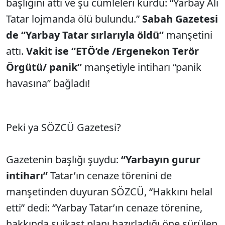
başlığını attı ve şu cümleleri kurdu: “Yarbay Ali
Tatar lojmanda ölü bulundu.”
Sabah Gazetesi
de “Yarbay Tatar sırlarıyla öldü”
manşetini
attı.
Vakit ise “ETÖ’de /Ergenekon Terör
Örgütü/ panik”
manşetiyle intiharı “panik
havasına” bağladı!
Peki ya SÖZCÜ Gazetesi?
Gazetenin başlığı şuydu:
“Yarbayın gurur
intiharı”
Tatar’ın cenaze törenini de
manşetinden duyuran SÖZCÜ, “Hakkını helal
etti” dedi: “Yarbay Tatar’ın cenaze törenine,
hakkında suikast planı hazırladığı öne sürülen