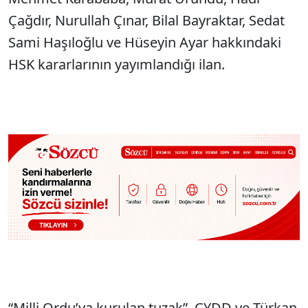
Çağdır, Nurullah Çınar, Bilal Bayraktar, Sedat
Sami Haşıloğlu ve Hüseyin Ayar hakkındaki
HSK kararlarının yayımlandığı ilan.
“Milli Ordu’ya kurulan tuzak”, ÇYDD ve Türkan