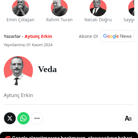
Emin Çölaşan
Rahmi Turan
Necati Doğru
Saygı 
Abone Ol
Yazarlar -
Aytunç Erkin
Yayınlanma: 01 Kasım 2024
Veda
Aytunç Erkin
Google algoritmasına bırakmayın, okuyacağınız haberi