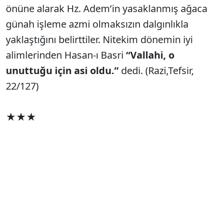
önüne alarak Hz. Adem’in yasaklanmış ağaca
günah işleme azmi olmaksızın dalgınlıkla
yaklaştığını belirttiler. Nitekim dönemin iyi
alimlerinden Hasan-ı Basri
“Vallahi, o
unuttuğu için asi oldu.”
dedi. (Razi,Tefsir,
22/127)
★★★
Sonuçta!
Allah, bilerek değil unuttuğu için asi olsa bile
Adem’i affetmedi.
“Cennetten atarak
” fatura
ödetti.