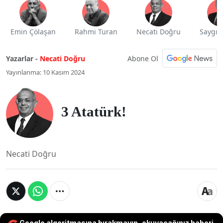
Emin Çölaşan
Rahmi Turan
Necati Doğru
Saygı 
Abone Ol
Yazarlar -
Necati Doğru
Yayınlanma: 10 Kasım 2024
3 Atatürk!
Necati Doğru
Google algoritmasına bırakmayın, okuyacağınız haberi