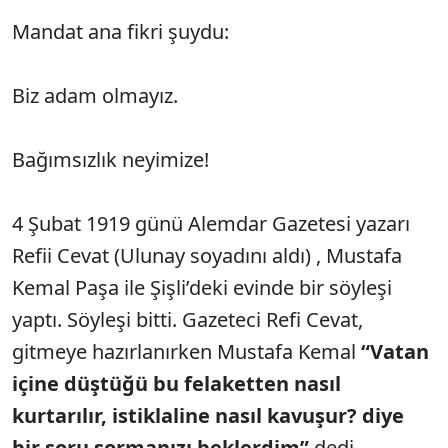
Mandat ana fikri şuydu:
Biz adam olmayız.
Bağımsızlık neyimize!
4 Şubat 1919 günü Alemdar Gazetesi yazarı
Refii Cevat (Ulunay soyadını aldı) , Mustafa
Kemal Paşa ile Şişli’deki evinde bir söyleşi
yaptı. Söyleşi bitti. Gazeteci Refi Cevat,
gitmeye hazırlanırken Mustafa Kemal
“Vatan
içine düştüğü bu felaketten nasıl
kurtarılır, istiklaline nasıl kavuşur? diye
bir soru sormanızı beklerdim”
dedi.