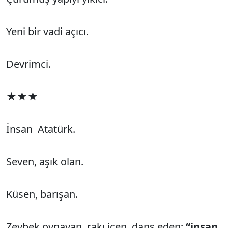
Yeni bir vadi açıcı.
Devrimci.
★★★
İnsan Atatürk.
Seven, aşık olan.
Küsen, barışan.
Zeybek oynayan, rakı içen, dans eden;
“insan