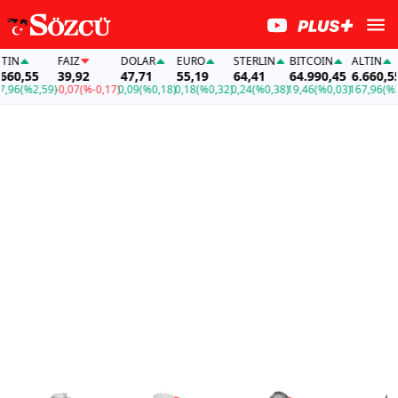
FAİZ
DOLAR
EURO
STERLIN
BITCOIN
ALTIN
55
39,92
47,71
55,19
64,41
64.990,45
6.660,55
%2,59)
-0,07
(%-0,17)
0,09
(%0,18)
0,18
(%0,32)
0,24
(%0,38)
19,46
(%0,03)
167,96
(%2,59)
-