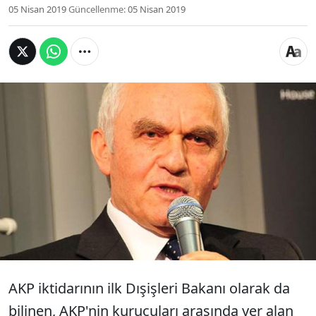
05 Nisan 2019
Güncellenme:
05 Nisan 2019
AKP’nin kurucularından Yaşar Yakış,
İstanbul’daki seçim sonuçları tartışmalarıyla
ilgili konuştu. "Dananın kuyruğu daha
kopmadı" diyen Yakış, "Son anda ketenpereye
getirip AKP’ye kazandırmak istiyorlar”
ifadelerini kullandı.
AKP iktidarının ilk Dışişleri Bakanı olarak da
bilinen, AKP'nin kurucuları arasında yer alan