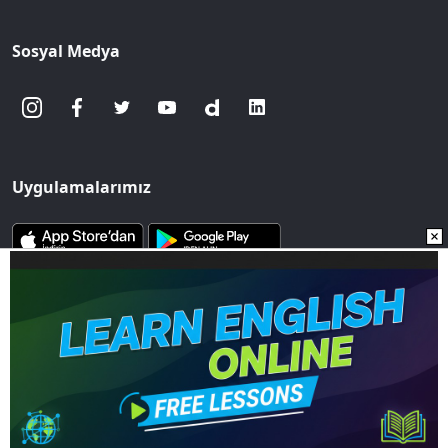
Sosyal Medya
Uygulamalarımız
www.sozcu.com.tr internet sitesinde yayınlanan yazı, haber ve
fotoğrafların her türlü telif hakkı Mega Ajans ve Rek. Tic. A.Ş'ye
aittir. İzin alınmadan, kaynak gösterilerek dahi
iktibas edilemez.
Copyright © 2023 - Tüm hakları saklıdır. Mega Ajans ve Rek.
Tic. A.Ş.