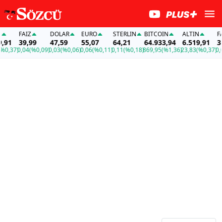
FAİZ
DOLAR
EURO
STERLIN
BITCOIN
ALTIN
FAİZ
1
39,99
47,59
55,07
64,21
64.933,94
6.519,91
39,
,37)
0,04
(%0,09)
0,03
(%0,06)
0,06
(%0,11)
0,11
(%0,18)
869,95
(%1,36)
23,83
(%0,37)
0,04