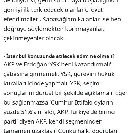
de biliyor ki, gemi su almaya başladığında
gemiyi ilk terk edecek olanlar o ‘evet
efendimciler'. Sapasağlam kalanlar ise hep
doğruyu söylemekten korkmayanlar,
çekinmeyenler olacak.
- İstanbul konusunda atılacak adım ne olmalı?
AKP ve Erdoğan ‘YSK beni kazandırmalı'
çabasına girmemeli. YSK, görevini hukuk
kuralları içinde yapmalı. YSK, seçim
sonuçlarını dürüst bir şekilde açıklamalı. Eğer
bu sağlanmazsa ‘Cumhur İttifakı oyların
yüzde 51,6’sını aldı, AKP Türkiye’de birinci
parti' diyen AKP, kendi seçmeninden
tamamen uzaklaşır. Çünkü halk, doğruları