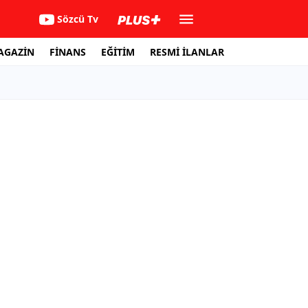
Sözcü Tv
AGAZİN
FİNANS
EĞİTİM
RESMİ İLANLAR