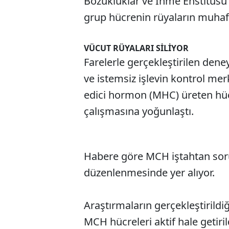
Bozukluklar ve İnme Enstitüsü 
grup hücrenin rüyaların muhafaz
VÜCUT RÜYALARI SİLİYOR
Farelerle gerçekleştirilen dene
ve istemsiz işlevin kontrol me
edici hormon (MHC) üreten hü
çalışmasına yoğunlaştı.
Habere göre MCH iştahtan soru
düzenlenmesinde yer alıyor.
Araştırmaların gerçekleştirildiğ
MCH hücreleri aktif hale getir