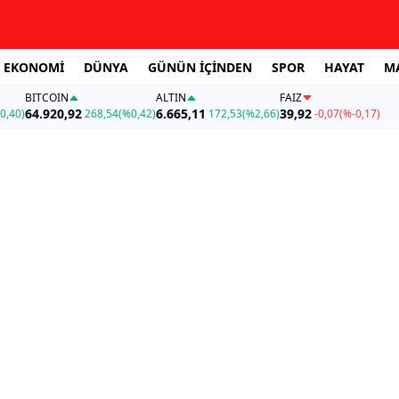
EKONOMİ
DÜNYA
GÜNÜN İÇİNDEN
SPOR
HAYAT
M
BITCOIN
ALTIN
FAİZ
64.920,92
6.665,11
39,92
0,40)
268,54
(%0,42)
172,53
(%2,66)
-0,07
(%-0,17)