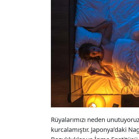
Rüya gördükten
aklımızdan uçu
çalışma yapan 
hücrenin rüyal
Rüyalarımızı neden unutuyoru
kurcalamıştır. Japonya’daki Na