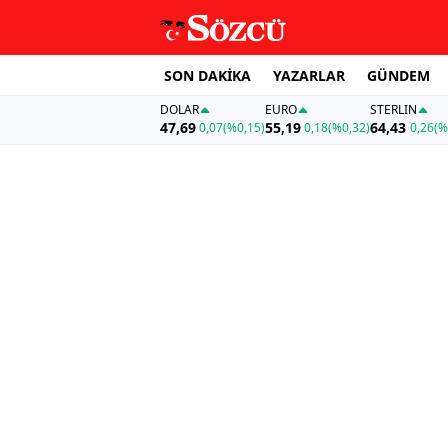
SON DAKİKA
YAZARLAR
GÜNDEM
DOLAR
EURO
STERLIN
47,69
55,19
64,43
0,07
(%0,15)
0,18
(%0,32)
0,26
(%