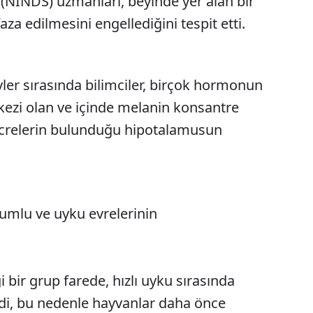
(NINDS) uzmanları, beyinde yer alan bir
a edilmesini engellediğini tespit etti.
yler sırasında bilimciler, birçok hormonun
rkezi olan ve içinde melanin konsantre
crelerin bulunduğu hipotalamusun
mlu ve uyku evrelerinin
i bir grup farede, hızlı uyku sırasında
ildi, bu nedenle hayvanlar daha önce