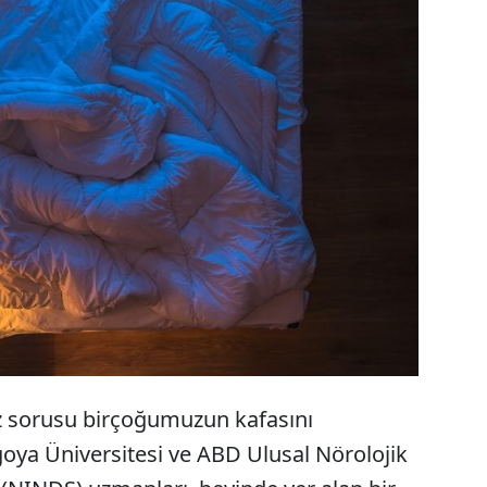
 sonra uyanınca kısa bir süre içinde rüyaların
p gittiğini hepimiz fark etmişizdir. Bu konuda
Japon ve ABD’li bilimciler, beyinde yer alan bir grup
arın muhafaza edilmesini engellediğini saptadı.
z sorusu birçoğumuzun kafasını
goya Üniversitesi ve ABD Ulusal Nörolojik