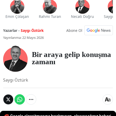
Emin Çölaşan
Rahmi Turan
Necati Doğru
Saygı 
Abone Ol
Yazarlar -
Saygı Öztürk
Yayınlanma: 22 Mayıs 2026
Bir araya gelip konuşma
zamanı
Saygı Öztürk
Google algoritmasına bırakmayın, okuyacağınız haberi