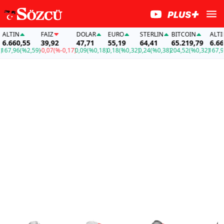
IN
FAİZ
DOLAR
EURO
STERLIN
BITCOIN
ALTIN
60,55
39,92
47,71
55,19
64,41
65.219,79
6.660,55
96
(%2,59)
-0,07
(%-0,17)
0,09
(%0,18)
0,18
(%0,32)
0,24
(%0,38)
204,52
(%0,32)
167,96
(%2