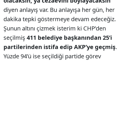
olacaksın, ya cezaevini boylayacaksın’
diyen anlayış var. Bu anlayışa her gün, her
dakika tepki göstermeye devam edeceğiz.
Şunun altını çizmek isterim ki CHP’den
seçilmiş
411 belediye başkanından 25’i
partilerinden istifa edip AKP’ye geçmiş
.
Yüzde 94’ü ise seçildiği partide görev
yapmaya, sosyal demokrat belediyecilik
yapmaya, baskıya, şantaja direnmeye devam
etmiştir.
‘Ya bize katılacaksın, ya cezaevine atılacaksın’
diyen anlayışa karşı Üsküdar Belediye
Başkanımız Sayın
Sinem Dedetaş
gibi İzmit