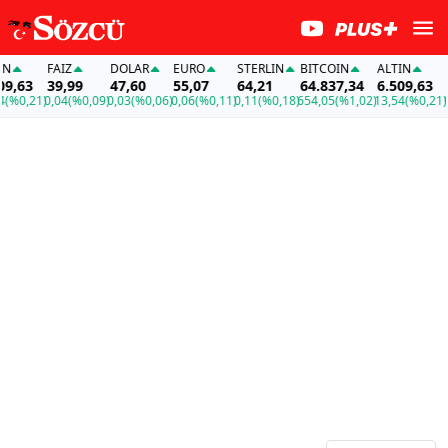
FAİZ
DOLAR
EURO
STERLIN
BITCOIN
ALTIN
FA
,63
39,99
47,60
55,07
64,21
64.837,34
6.509,63
3
%0,21)
0,04
(%0,09)
0,03
(%0,06)
0,06
(%0,11)
0,11
(%0,18)
654,05
(%1,02)
13,54
(%0,21)
0,