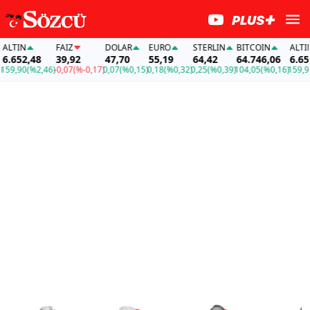
IN
FAİZ
DOLAR
EURO
STERLIN
BITCOIN
ALTIN
52,48
39,92
47,70
55,19
64,42
64.746,06
6.652,48
90
(%2,46)
-0,07
(%-0,17)
0,07
(%0,15)
0,18
(%0,32)
0,25
(%0,39)
104,05
(%0,16)
159,90
(%2,