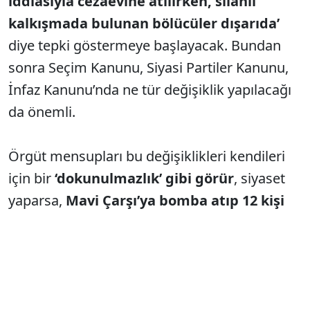
iddiasıyla cezaevine atılırken, silahlı
kalkışmada bulunan bölücüler dışarıda’
diye tepki göstermeye başlayacak. Bundan
sonra Seçim Kanunu, Siyasi Partiler Kanunu,
İnfaz Kanunu’nda ne tür değişiklik yapılacağı
da önemli.
Örgüt mensupları bu değişiklikleri kendileri
için bir
‘dokunulmazlık’ gibi görür
, siyaset
yaparsa,
Mavi Çarşı’ya bomba atıp 12 kişi
öldüren
terörist gibi ‘Pişman değiliz. Biz de
pişman olmuş gibi bir hal var mı?’ diyerek
tehditlerine devam edecektir. Bu da önce lokal
sorunlar, sonra genel sorunlara dönüşür. Bu