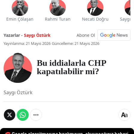
Emin Çölaşan
Rahmi Turan
Necati Doğru
Saygı 
Abone Ol
Yazarlar -
Saygı Öztürk
Yayınlanma: 21 Mayıs 2026
Güncelleme: 21 Mayıs 2026
Bu iddialarla CHP
kapatılabilir mi?
Saygı Öztürk
Google algoritmasına bırakmayın, okuyacağınız haberi