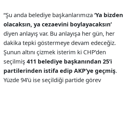
“Şu anda belediye başkanlarımıza
‘Ya bizden
olacaksın, ya cezaevini boylayacaksın’
diyen anlayış var. Bu anlayışa her gün, her
dakika tepki göstermeye devam edeceğiz.
Şunun altını çizmek isterim ki CHP’den
seçilmiş
411 belediye başkanından 25’i
partilerinden istifa edip AKP’ye geçmiş
.
Yüzde 94’ü ise seçildiği partide görev
yapmaya, sosyal demokrat belediyecilik
yapmaya, baskıya, şantaja direnmeye devam
etmiştir.
‘Ya bize katılacaksın, ya cezaevine atılacaksın’