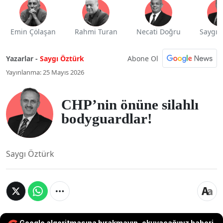
Emin Çölaşan
Rahmi Turan
Necati Doğru
Saygı 
Abone Ol
Yazarlar -
Saygı Öztürk
Yayınlanma: 25 Mayıs 2026
CHP’nin önüne silahlı
bodyguardlar!
Saygı Öztürk
Google algoritmasına bırakmayın, okuyacağınız haberi