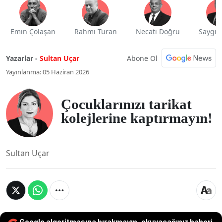
Emin Çölaşan
Rahmi Turan
Necati Doğru
Saygı 
Abone Ol
Yazarlar -
Sultan Uçar
Yayınlanma: 05 Haziran 2026
Çocuklarınızı tarikat
kolejlerine kaptırmayın!
Sultan Uçar
Google algoritmasına bırakmayın, okuyacağınız haberi