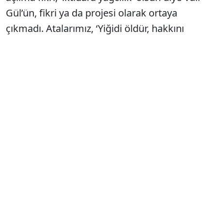
Gül’ün, fikri ya da projesi olarak ortaya
çıkmadı. Atalarımız, ‘Yiğidi öldür, hakkını
yeme!’ der. Okullara mescit açılma kararını
AKP’nin 4. Milli Eğitim Bakanı İsmet Yılmaz ve
Cumhurbaşkanı Erdoğan bundan tam 10 yıl
önce imzaladı. AKP’nin ilk 10 yılındaki hararetli
AB gösterisi epey zaman önce bitti. AB’den
uzaklaşan AKP, ‘eşitlik’ ardına saklandı.
Anayasaya rağmen ‘laik eğitime’ savaş açtı.
İmam hatip sayısı yüzde 350 arttı. 1730’u İHL
ve 3 bin 396’sı İHO, 5 bin 126 imam hatipte 1.6
milyon çocuk şeriat eğitiminde.
10 YIL ÖNCE İMZALANDI