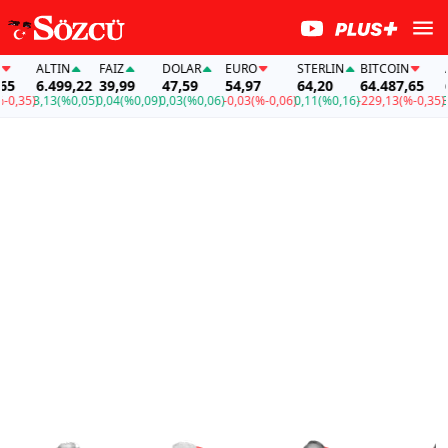
ALTIN
FAİZ
DOLAR
EURO
STERLIN
BITCOIN
ALTI
6.499,22
39,99
47,59
54,97
64,20
64.487,65
6.4
5)
3,13
(%0,05)
0,04
(%0,09)
0,03
(%0,06)
-0,03
(%-0,06)
0,11
(%0,16)
-229,13
(%-0,35)
3,13
(