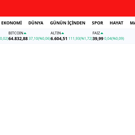
EKONOMİ
DÜNYA
GÜNÜN İÇİNDEN
SPOR
HAYAT
M
BITCOIN
ALTIN
FAİZ
64.832,88
6.604,51
39,99
0,02)
37,10
(%0,06)
111,93
(%1,72)
0,04
(%0,09)