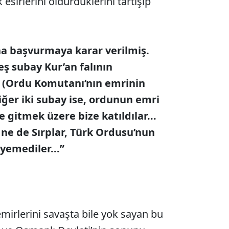
esirlerini öldürdüklerini tartışıp
na başvurmaya karar verilmiş.
ş subay Kur’an falının
e (Ordu Komutanı’nın emrinin
 Diğer iki subay ise, ordunun emri
 gitmek üzere bize katıldılar...
ne de Sırplar, Türk Ordusu’nun
eyemediler...”
mirlerini savaşta bile yok sayan bu