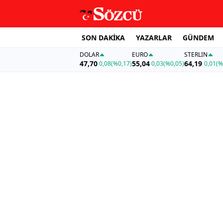
SON DAKİKA
YAZARLAR
GÜNDEM
DOLAR
EURO
STERLIN
47,70
55,04
64,19
0,08
(%0,17)
0,03
(%0,05)
0,01
(%