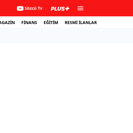
Sözcü Tv
AGAZİN
FİNANS
EĞİTİM
RESMİ İLANLAR