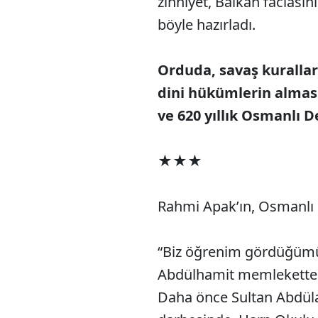
zihniyet, Balkan faciası
böyle hazırladı.
Orduda, savaş kuralları
dini hükümlerin alması
ve 620 yıllık Osmanlı D
★★★
Rahmi Apak’ın, Osmanlı d
“Biz öğrenim gördüğümüz 
Abdülhamit memlekette 
Daha önce Sultan Abdülaz