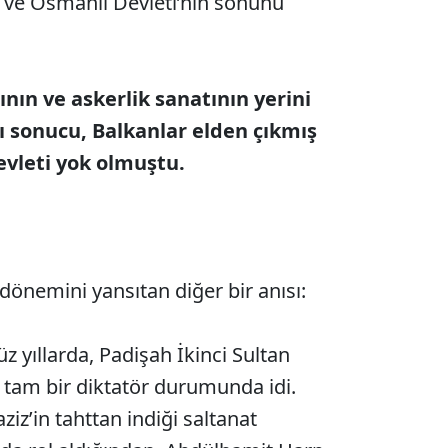
nı ve Osmanlı Devleti’nin sonunu
nın ve askerlik sanatının yerini
 sonucu, Balkanlar elden çıkmış
evleti yok olmuştu.
önemini yansıtan diğer bir anısı:
yıllarda, Padişah İkinci Sultan
tam bir diktatör durumunda idi.
iz’in tahttan indiği saltanat