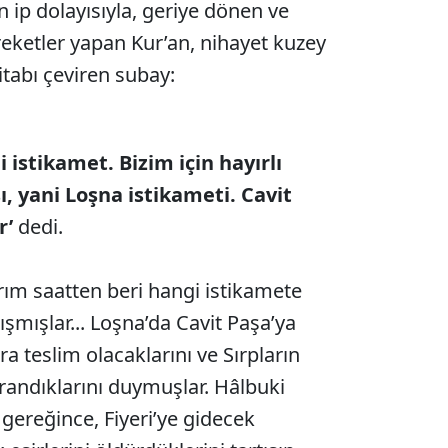
 ip dolayısıyla, geriye dönen ve
eketler yapan Kur’an, nihayet kuzey
tabı çeviren subay:
i istikamet. Bizim için hayırlı
, yani Loşna istikameti. Cavit
r’
dedi.
rım saatten beri hangi istikamete
ışmışlar... Loşna’da Cavit Paşa’ya
ra teslim olacaklarını ve Sırpların
vrandıklarını duymuşlar. Hâlbuki
gereğince, Fiyeri’ye gidecek