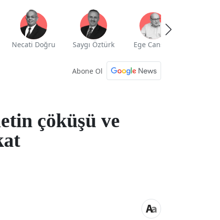
Necati Doğru
Saygı Öztürk
Ege Cansen
Yekta Güng
Abone Ol
etin çöküşü ve
kat