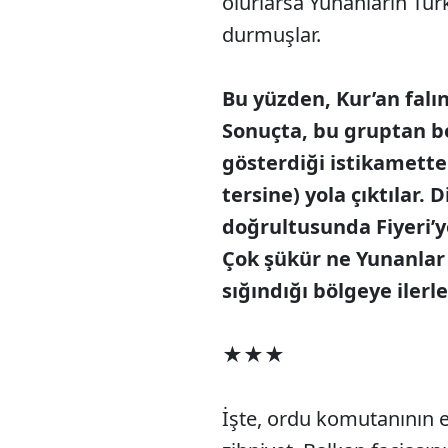
olurlarsa Yunanların Türk 
durmuşlar.
Bu yüzden, Kur’an falı
Sonuçta, bu gruptan be
gösterdiği istikamett
tersine) yola çıktılar.
doğrultusunda Fiyeri’ye
Çok şükür ne Yunanlar 
sığındığı bölgeye ilerl
★★★
İşte, ordu komutanının e