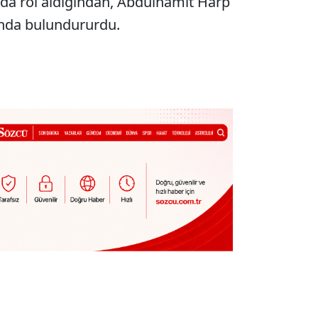
da rol aldığından, Abdülhamit Harp
ında bulundururdu.