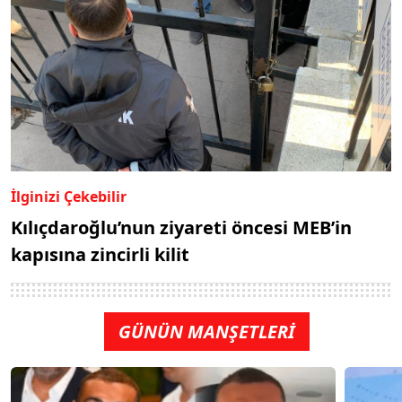
İlginizi Çekebilir
Kılıçdaroğlu’nun ziyareti öncesi MEB’in
kapısına zincirli kilit
GÜNÜN MANŞETLERİ