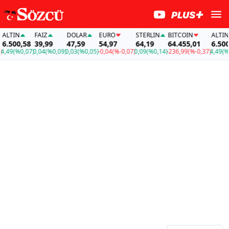
IN
FAİZ
DOLAR
EURO
STERLIN
BITCOIN
ALTIN
00,58
39,99
47,59
54,97
64,19
64.455,01
6.500,58
(%0,07)
0,04
(%0,09)
0,03
(%0,05)
-0,04
(%-0,07)
0,09
(%0,14)
-236,99
(%-0,37)
4,49
(%0,07