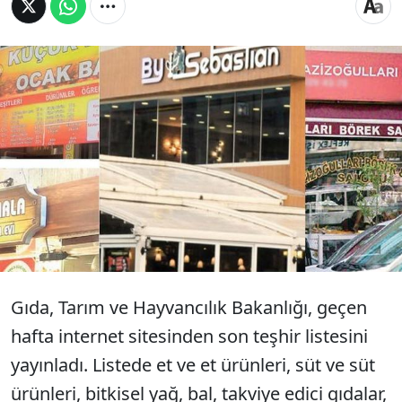
Teşhir edilen firmalar, cezayı ödeyip
faaliyetlerine devam ediyor. Halkın sağlığıyla
oynayan bu şirketlerin bazıları, isim
değişikliğine giderken, büyük bölümü buna
bile ihtiyaç duymuyor.
Gıda, Tarım ve Hayvancılık Bakanlığı, geçen
hafta internet sitesinden son teşhir listesini
yayınladı. Listede et ve et ürünleri, süt ve süt
ürünleri, bitkisel yağ, bal, takviye edici gıdalar,