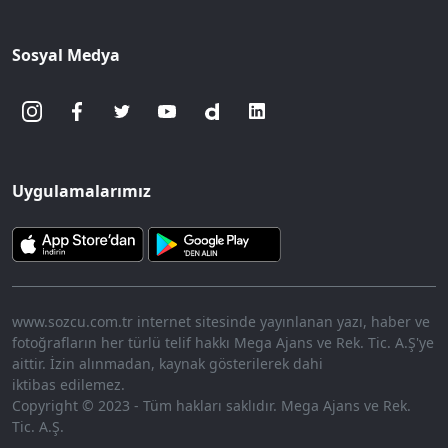
Sosyal Medya
Uygulamalarımız
www.sozcu.com.tr internet sitesinde yayınlanan yazı, haber ve
fotoğrafların her türlü telif hakkı Mega Ajans ve Rek. Tic. A.Ş'ye
aittir. İzin alınmadan, kaynak gösterilerek dahi
iktibas edilemez.
Copyright © 2023 - Tüm hakları saklıdır. Mega Ajans ve Rek.
Tic. A.Ş.