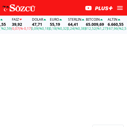
FAİZ
DOLAR
EURO
STERLIN
BITCOIN
ALTIN
FAİZ
39,92
47,71
55,19
64,41
65.009,69
6.660,55
39,
9)
-0,07
(%-0,17)
0,09
(%0,18)
0,18
(%0,32)
0,24
(%0,38)
812,52
(%1,27)
167,96
(%2,59)
-0,07