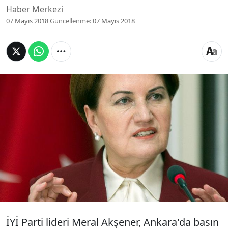
Haber Merkezi
07 Mayıs 2018
Güncellenme:
07 Mayıs 2018
İYİ Parti Genel Başkanı Meral Akşener, Ankara'da
Türkiye Dayanışma Fonu konulu programda
konuştu. Akşener, partisinin Türkiye ekonomisine
ilişkin yapmayı planladığı düzenlemeler hakkında
önemli açıklamalarda bulundu. Ardından
mikrofona, Akşener'in Ekonomi Danışmanı ve
eski Merkez Bankası Başkanı Durmuş Yılmaz
geçti.
İYİ Parti lideri Meral Akşener, Ankara'da basın