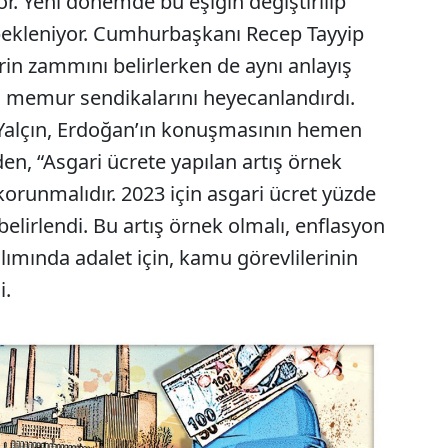
r. Yeni dönemde bu eşiğin değiştirilip
bekleniyor. Cumhurbaşkanı Recep Tayyip
in zammını belirlerken de aynı anlayış
si memur sendikalarını heyecanlandırdı.
Yalçın, Erdoğan’ın konuşmasının hemen
n, “Asgari ücrete yapılan artış örnek
e korunmalıdır. 2023 için asgari ücret yüzde
 belirlendi. Bu artış örnek olmalı, enflasyon
lımında adalet için, kamu görevlilerinin
i.