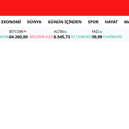
EKONOMİ
DÜNYA
GÜNÜN İÇİNDEN
SPOR
HAYAT
M
BITCOIN
ALTIN
FAİZ
64.260,00
6.545,73
39,99
%0,08)
-400,00
(%-0,62)
53,15
(%0,82)
0,04
(%0,09)