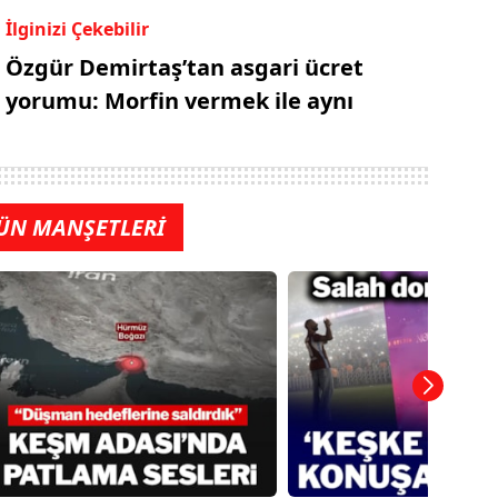
İlginizi Çekebilir
Özgür Demirtaş’tan asgari ücret
yorumu: Morfin vermek ile aynı
ÜN MANŞETLERİ