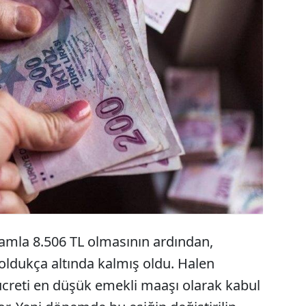
 sözleşme ve 6 aylık enflasyonla birlikte yılbaşında
 18 civarında zam alacak memur ve emekliler, en
gari ücret zammı kadar bir artış bekliyor.
zamla 8.506 TL olmasının ardından,
oldukça altında kalmış oldu. Halen
ücreti en düşük emekli maaşı olarak kabul