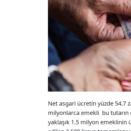
Toplu
yüzde
az as
Net asgari ücretin yüzde 54.7 
milyonlarca emekli bu tutarın 
yaklaşık 1.5 milyon emeklinin 