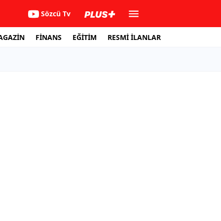
Sözcü Tv
AGAZİN
FİNANS
EĞİTİM
RESMİ İLANLAR