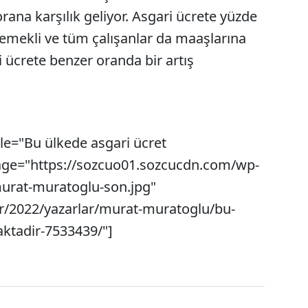
orana karşılık geliyor. Asgari ücrete yüzde
emekli ve tüm çalışanlar da maaşlarına
i ücrete benzer oranda bir artış
le="Bu ülkede asgari ücret
age="https://sozcuo01.sozcucdn.com/wp-
urat-muratoglu-son.jpg"
r/2022/yazarlar/murat-muratoglu/bu-
ktadir-7533439/"]