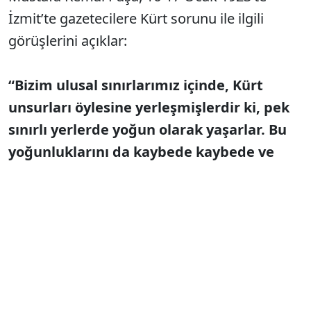
İzmit’te gazetecilere Kürt sorunu ile ilgili
görüşlerini açıklar:
“Bizim ulusal sınırlarımız içinde, Kürt
unsurları öylesine yerleşmişlerdir ki, pek
sınırlı yerlerde yoğun olarak yaşarlar. Bu
yoğunluklarını da kaybede kaybede ve
Türklerin içine gire gire öyle bir sınır
oluşmuştur ki, Kürtlük adına bir sınır
çizmek istesek, Türkiye’yi mahvetmek
gerekir...”
Devam eder Atatürk: