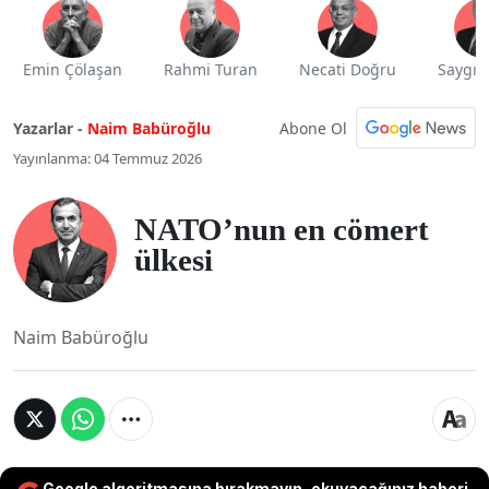
Emin Çölaşan
Rahmi Turan
Necati Doğru
Saygı 
Abone Ol
Yazarlar -
Naim Babüroğlu
Yayınlanma: 04 Temmuz 2026
NATO’nun en cömert
ülkesi
Naim Babüroğlu
Google algoritmasına bırakmayın, okuyacağınız haberi