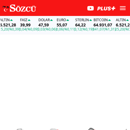
N
FAİZ
DOLAR
EURO
STERLIN
BITCOIN
ALTIN
F
1,28
39,99
47,59
55,07
64,22
64.931,07
6.521,28
3
(%0,39)
0,04
(%0,09)
0,03
(%0,06)
0,06
(%0,11)
0,12
(%0,19)
841,07
(%1,31)
25,20
(%0,39)
0