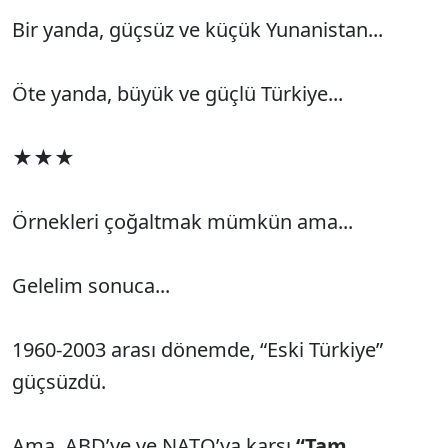
Bir yanda, güçsüz ve küçük Yunanistan...
Öte yanda, büyük ve güçlü Türkiye...
★★★
Örnekleri çoğaltmak mümkün ama...
Gelelim sonuca...
1960-2003 arası dönemde, “Eski Türkiye”
güçsüzdü.
Ama, ABD’ye ve NATO’ya karşı
“Tam