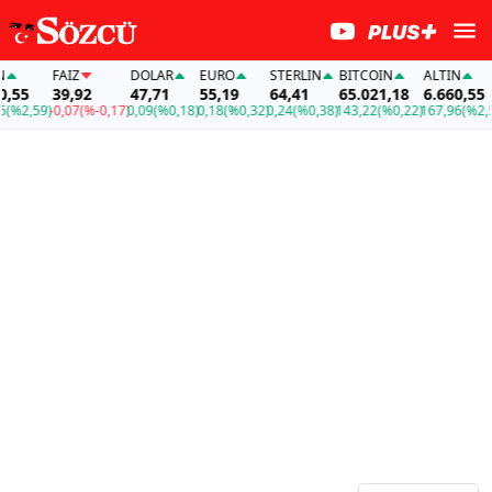
FAİZ
DOLAR
EURO
STERLIN
BITCOIN
ALTIN
55
39,92
47,71
55,19
64,41
65.021,18
6.660,55
%2,59)
-0,07
(%-0,17)
0,09
(%0,18)
0,18
(%0,32)
0,24
(%0,38)
143,22
(%0,22)
167,96
(%2,59