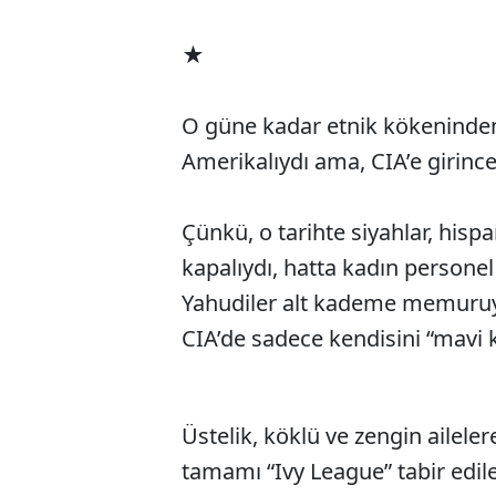
★
O güne kadar etnik kökeninde
Amerikalıydı ama, CIA’e girince
Çünkü, o tarihte siyahlar, hisp
kapalıydı, hatta kadın personel
Yahudiler alt kademe memuruyd
CIA’de sadece kendisini “mavi k
Üstelik, köklü ve zengin ailele
tamamı “Ivy League” tabir edile