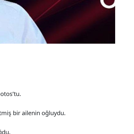
otos’tu.
miş bir ailenin oğluydu.
ğdu.