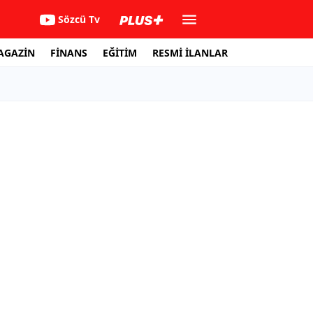
Sözcü Tv
AGAZİN
FİNANS
EĞİTİM
RESMİ İLANLAR