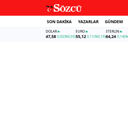
SON DAKİKA
YAZARLAR
GÜNDEM
DOLAR
EURO
STERLIN
47,58
55,12
64,24
0,02
(%0,03)
0,11
(%0,19)
0,14
(%