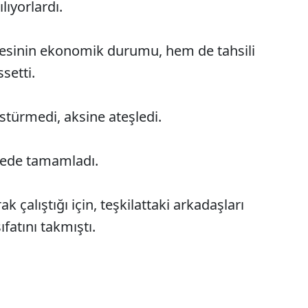
lıyorlardı.
esinin ekonomik durumu, hem de tahsili
ssetti.
ürmedi, aksine ateşledi.
iyede tamamladı.
k çalıştığı için, teşkilattaki arkadaşları
fatını takmıştı.