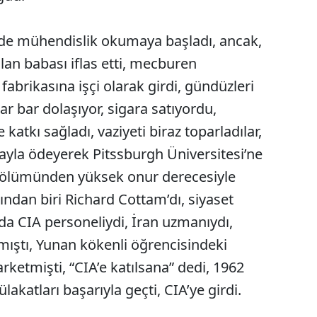
nde mühendislik okumaya başladı, ancak,
lan babası iflas etti, mecburen
 fabrikasına işçi olarak girdi, gündüzleri
ar bar dolaşıyor, sigara satıyordu,
atkı sağladı, vaziyeti biraz toparladılar,
rayla ödeyerek Pitssburgh Üniversitesi’ne
bölümünden yüksek onur derecesiyle
ından biri Richard Cottam’dı, siyaset
da CIA personeliydi, İran uzmanıydı,
ıştı, Yunan kökenli öğrencisindeki
rketmişti, “CIA’e katılsana” dedi, 1962
mülakatları başarıyla geçti, CIA’ye girdi.