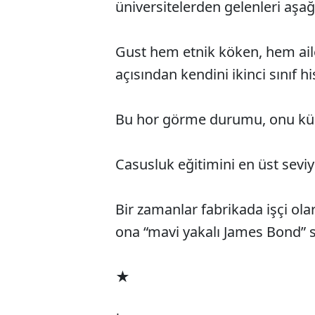
üniversitelerden gelenleri aşağı
Gust hem etnik köken, hem ail
açısından kendini ikinci sınıf hi
Bu hor görme durumu, onu küst
Casusluk eğitimini en üst sev
Bir zamanlar fabrikada işçi olara
ona “mavi yakalı James Bond” sı
★