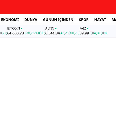
EKONOMİ
DÜNYA
GÜNÜN İÇİNDEN
SPOR
HAYAT
M
BITCOIN
ALTIN
FAİZ
64.650,73
6.541,34
39,99
0,22)
578,73
(%0,90)
45,25
(%0,70)
0,04
(%0,09)