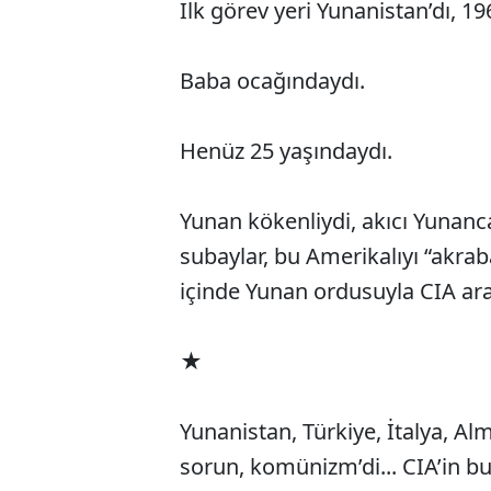
İlk görev yeri Yunanistan’dı, 196
Baba ocağındaydı.
Henüz 25 yaşındaydı.
Yunan kökenliydi, akıcı Yuna
subaylar, bu Amerikalıyı “akrab
içinde Yunan ordusuyla CIA aras
★
Yunanistan, Türkiye, İtalya, A
sorun, komünizm’di... CIA’in b