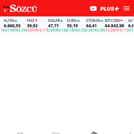
TIN
FAİZ
DOLAR
EURO
STERLIN
BITCOIN
ALTIN
660,55
39,92
47,71
55,19
64,41
64.843,98
6.660,5
,96
(%2,59)
-0,07
(%-0,17)
0,09
(%0,18)
0,18
(%0,32)
0,24
(%0,38)
-73,28
(%-0,11)
167,96
(%