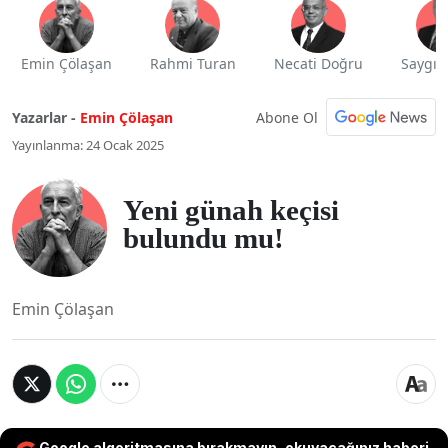
Emin Çölaşan
Rahmi Turan
Necati Doğru
Saygı 
Abone Ol
Yazarlar -
Emin Çölaşan
Yayınlanma: 24 Ocak 2025
Yeni günah keçisi
bulundu mu!
Emin Çölaşan
Google algoritmasına bırakmayın, okuyacağınız haberi