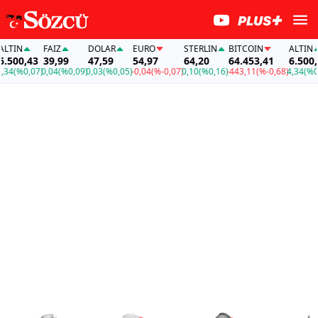
FAİZ
DOLAR
EURO
STERLIN
BITCOIN
ALTIN
F
,43
39,99
47,59
54,97
64,20
64.453,41
6.500,43
3
0,07)
0,04
(%0,09)
0,03
(%0,05)
-0,04
(%-0,07)
0,10
(%0,16)
-443,11
(%-0,68)
4,34
(%0,07)
0,