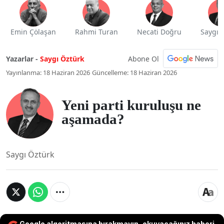
Emin Çölaşan
Rahmi Turan
Necati Doğru
Saygı 
Abone Ol
Yazarlar -
Saygı Öztürk
Yayınlanma: 18 Haziran 2026
Güncelleme: 18 Haziran 2026
Yeni parti kuruluşu ne
aşamada?
Saygı Öztürk
Google algoritmasına bırakmayın, okuyacağınız haberi