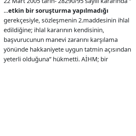
22 Mart 2005 tarih- 28290/95 sayılı kararında “
...
etkin bir soruşturma yapılmadığı
gerekçesiyle, sözleşmenin 2.maddesinin ihlal
edildiğine; ihlal kararının kendisinin,
başvurucunun manevi zararını karşılama
yönünde hakkaniyete uygun tatmin açısından
yeterli olduğuna” hükmetti. AİHM; bir
anlamda başvurucunun
“maddi gerçeğin ve
adaletin”
peşinde olduğunu, bu yöndeki
kararlılığını dile getirmiş ve saptamıştı.
Sorun şu; AİHM kararı, TBMM Araştırma
Komisyonu Raporu, diğer maddi bulgular ve
2005 yılından bu yana
21 yıl geçmesine