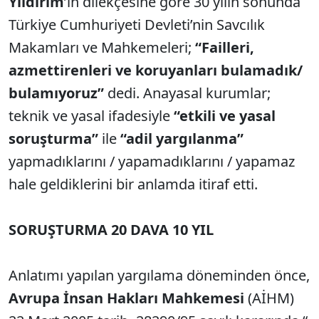
Yıldırım
’ın dilekçesine göre 30 yılın sonunda
Türkiye Cumhuriyeti Devleti’nin Savcılık
Makamları ve Mahkemeleri;
“Failleri,
azmettirenleri ve koruyanları bulamadık/
bulamıyoruz”
dedi. Anayasal kurumlar;
teknik ve yasal ifadesiyle
“etkili ve yasal
soruşturma”
ile
“adil yargılanma”
yapmadıklarını / yapamadıklarını / yapamaz
hale geldiklerini bir anlamda itiraf etti.
SORUŞTURMA 20 DAVA 10 YIL
Anlatımı yapılan yargılama döneminden önce,
Avrupa İnsan Hakları Mahkemesi
(AİHM)