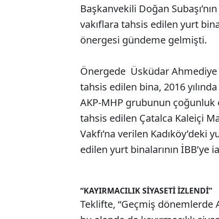
Başkanvekili Doğan Subaşı’nın
vakıflara tahsis edilen yurt bin
önergesi gündeme gelmişti.
Önergede Üsküdar Ahmediye M
tahsis edilen bina, 2016 yılında
AKP-MHP grubunun çoğunluk oyla
tahsis edilen Çatalca Kaleiçi 
Vakfı’na verilen Kadıköy’deki y
edilen yurt binalarının İBB’ye i
“KAYIRMACILIK SİYASETİ İZLENDİ”
Teklifte, “Geçmiş dönemlerde A