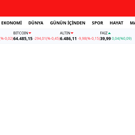
EKONOMİ
DÜNYA
GÜNÜN İÇİNDEN
SPOR
HAYAT
M
BITCOIN
ALTIN
FAİZ
64.485,15
6.486,11
39,99
(%-0,02)
-294,01
(%-0,45)
-9,98
(%-0,15)
0,04
(%0,09)