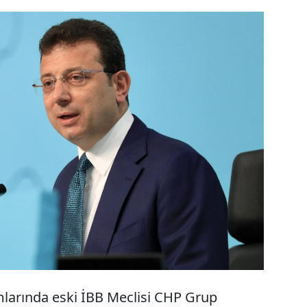
TÜGVA, Aziz Mahmud Hüdayi, İlim Yayma
t olması için tahsis edilen İBB mülklerinin kuruma
çin verilen ve AKP-MHP grubunun çoğunluk oylarıyla
Meclisi kararı, İBB Başkanı Ekrem İmamoğlu
edildi.
mlarında eski İBB Meclisi CHP Grup