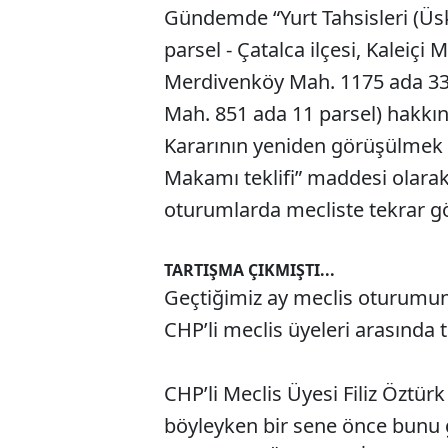
Gündemde “Yurt Tahsisleri (Üs
parsel - Çatalca ilçesi, Kaleiçi 
Merdivenköy Mah. 1175 ada 33 p
Mah. 851 ada 11 parsel) hakkınd
Kararının yeniden görüşülmek ü
Makamı teklifi” maddesi olara
oturumlarda mecliste tekrar g
TARTIŞMA ÇIKMIŞTI...
Geçtiğimiz ay meclis oturumund
CHP’li meclis üyeleri arasında 
CHP’li Meclis Üyesi Filiz Öztürk 
böyleyken bir sene önce bunu g