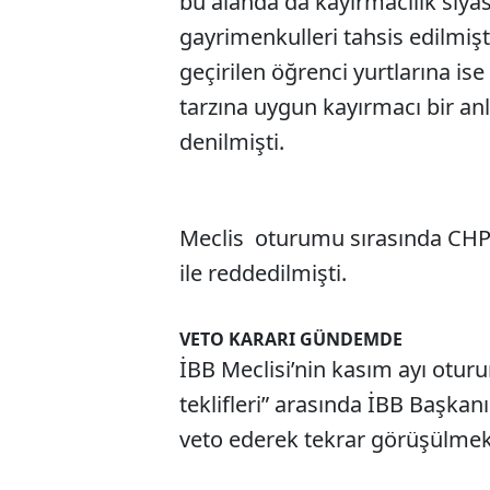
bu alanda da kayırmacılık siyaset
gayrimenkulleri tahsis edilmişt
geçirilen öğrenci yurtlarına ise
tarzına uygun kayırmacı bir anl
denilmişti.
Meclis oturumu sırasında CHP’l
ile reddedilmişti.
VETO KARARI GÜNDEMDE
İBB Meclisi’nin kasım ayı otur
teklifleri” arasında İBB Başk
veto ederek tekrar görüşülmek 