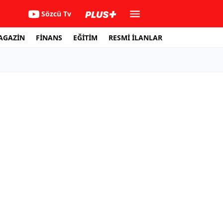
Sözcü Tv
AGAZİN
FİNANS
EĞİTİM
RESMİ İLANLAR