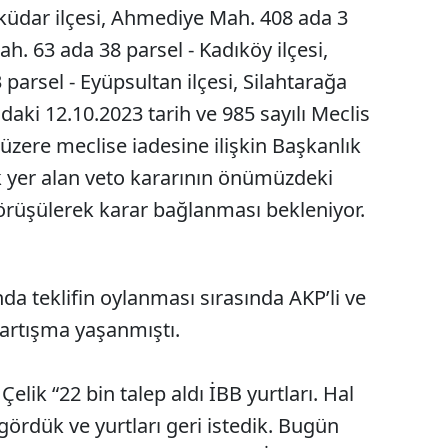
küdar ilçesi, Ahmediye Mah. 408 ada 3
Mah. 63 ada 38 parsel - Kadıköy ilçesi,
arsel - Eyüpsultan ilçesi, Silahtarağa
aki 12.10.2023 tarih ve 985 sayılı Meclis
zere meclise iadesine ilişkin Başkanlık
k yer alan veto kararının önümüzdeki
örüşülerek karar bağlanması bekleniyor.
a teklifin oylanması sırasında AKP’li ve
tartışma yaşanmıştı.
Çelik “22 bin talep aldı İBB yurtları. Hal
ördük ve yurtları geri istedik. Bugün