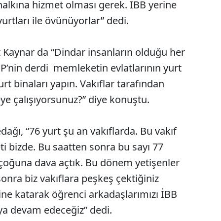
 halkına hizmet olması gerek. İBB yerine
urtları ile övünüyorlar” dedi.
Kaynar da “Dindar insanların olduğu her
’nin derdi memleketin evlatlarının yurt
t binaları yapın. Vakıflar tarafından
ye çalışıyorsunuz?” diye konuştu.
ı, “76 yurt şu an vakıflarda. Bu vakıf
ti bizde. Bu saatten sonra bu sayı 77
çoğuna dava açtık. Bu dönem yetişenler
nra biz vakıflara peşkeş çektiğiniz
sine katarak öğrenci arkadaşlarımızı İBB
ya devam edeceğiz” dedi.