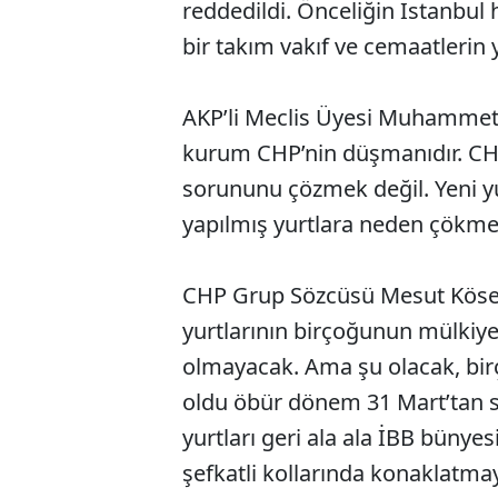
reddedildi. Önceliğin İstanbul
bir takım vakıf ve cemaatlerin y
AKP’li Meclis Üyesi Muhammet 
kurum CHP’nin düşmanıdır. CHP
sorununu çözmek değil. Yeni yur
yapılmış yurtlara neden çökme
CHP Grup Sözcüsü Mesut Kösedağ
yurtlarının birçoğunun mülkiye
olmayacak. Ama şu olacak, bir
oldu öbür dönem 31 Mart’tan so
yurtları geri ala ala İBB bünye
şefkatli kollarında konaklatma