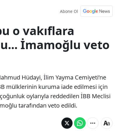
Abone Ol
 o vakıflara
u... İmamoğlu veto
ahmud Hüdayi, İlim Yayma Cemiyeti’ne
İBB mülklerinin kuruma iade edilmesi için
oğunluk oylarıyla reddedilen İBB Meclisi
oğlu tarafından veto edildi.