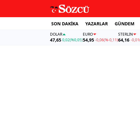
SON DAKİKA
YAZARLAR
GÜNDEM
DOLAR
EURO
STERLIN
47,65
54,95
64,16
0,02
(%0,05)
-0,06
(%-0,11)
-0,01