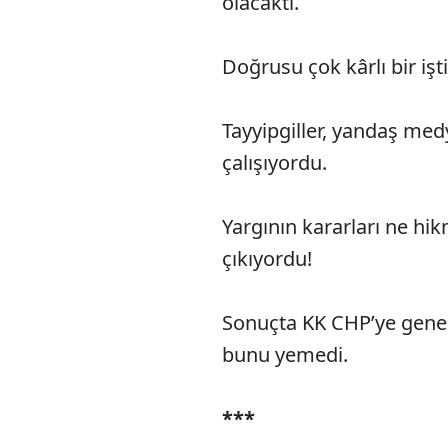
olacaktı.
Doğrusu çok kârlı bir işti
Tayyipgiller, yandaş medy
çalışıyordu.
Yargının kararları ne hi
çıkıyordu!
Sonuçta KK CHP’ye genel
bunu yemedi.
***