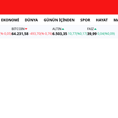
EKONOMİ
DÜNYA
GÜNÜN İÇİNDEN
SPOR
HAYAT
M
BITCOIN
ALTIN
FAİZ
64.231,58
6.503,35
39,99
(%-0,05)
-493,70
(%-0,76)
10,77
(%0,17)
0,04
(%0,09)