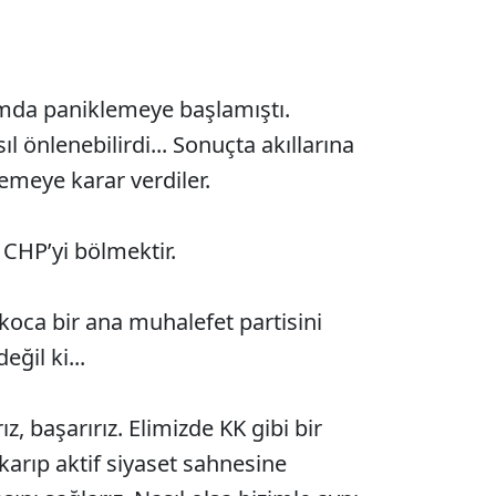
lamda paniklemeye başlamıştı.
l önlenebilirdi... Sonuçta akıllarına
nemeye karar verdiler.
 CHP’yi bölmektir.
skoca bir ana muhalefet partisini
eğil ki...
z, başarırız. Elimizde KK gibi bir
karıp aktif siyaset sahnesine