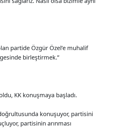
sını sağlarız. Nasıl olsa bizimle aynı
lan partide Özgür Özel’e muhalif
lgesinde birleştirmek.”
 oldu, KK konuşmaya başladı.
 doğrultusunda konuşuyor, partisini
uçluyor, partisinin arınması