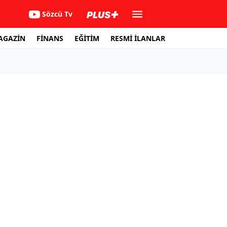
Sözcü Tv
AGAZİN
FİNANS
EĞİTİM
RESMİ İLANLAR