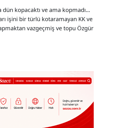
a dün kopacaktı ve ama kopmadı...
rı işini bir türlü kotaramayan KK ve
ı yapmaktan vazgeçmiş ve topu Özgür