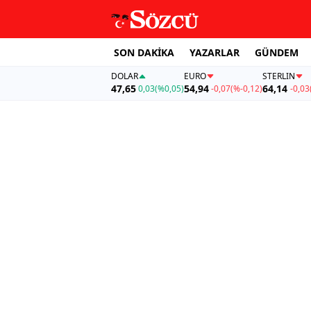
SON DAKİKA
YAZARLAR
GÜNDEM
DOLAR
EURO
STERLIN
47,65
54,94
64,14
0,03
(%0,05)
-0,07
(%-0,12)
-0,03