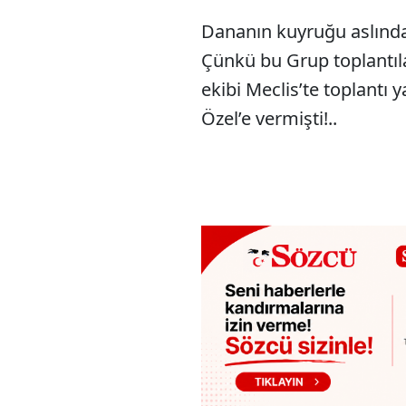
Dananın kuyruğu aslınd
Çünkü bu Grup toplantıla
ekibi Meclis’te toplant
Özel’e vermişti!..