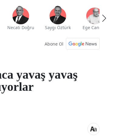
Necati Doğru
Saygı Öztürk
Ege Cansen
Yekta Güng
Abone Ol
ca yavaş yavaş
ıyorlar