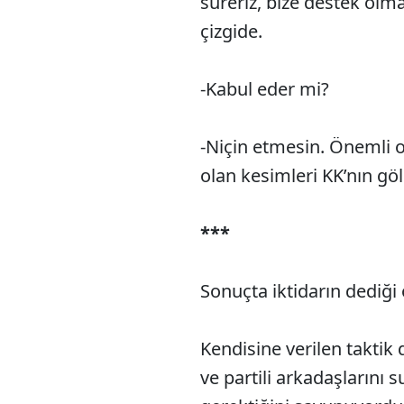
süreriz, bize destek olma
çizgide.
-Kabul eder mi?
-Niçin etmesin. Önemli o
olan kesimleri KK’nın gö
***
Sonuçta iktidarın dediği
Kendisine verilen taktik
ve partili arkadaşlarını s