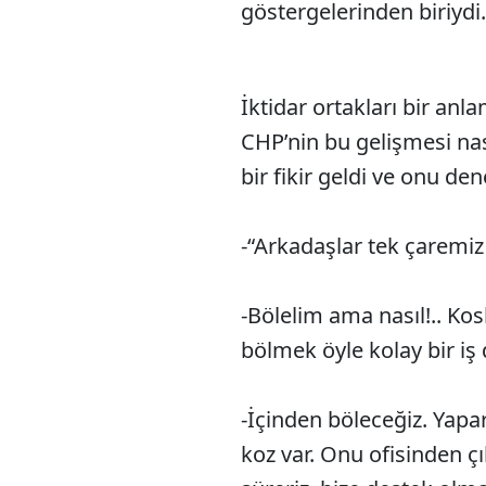
göstergelerinden biriydi.
İktidar ortakları bir an
CHP’nin bu gelişmesi nası
bir fikir geldi ve onu de
-“Arkadaşlar tek çaremiz
-Bölelim ama nasıl!.. Ko
bölmek öyle kolay bir iş d
-İçinden böleceğiz. Yaparı
koz var. Onu ofisinden çı