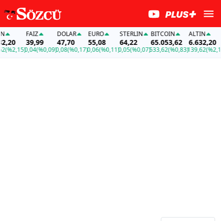
FAİZ
DOLAR
EURO
STERLIN
BITCOIN
ALTIN
,20
39,99
47,70
55,08
64,22
65.053,62
6.632,20
(%2,15)
0,04
(%0,09)
0,08
(%0,17)
0,06
(%0,11)
0,05
(%0,07)
533,62
(%0,83)
139,62
(%2,15)