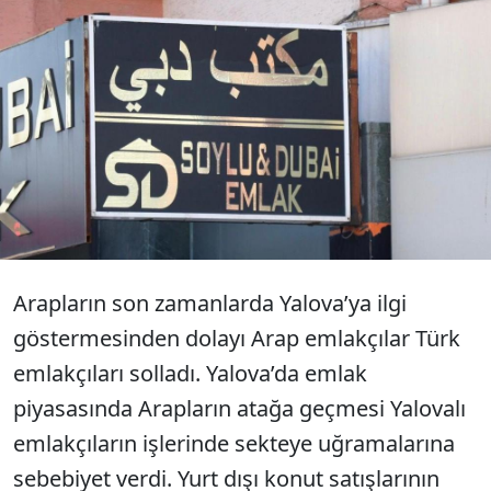
Yalova'da Arap turist sayısında beklenen
patlama gerçekleşti. Adeta Yalova'ya akın
eden turistler, Termal'in yanı sıra il merkezi
ve Çınarcık’ta da yoğunluk gösteriyor.
Arapların son zamanlarda Yalova’ya ilgi
göstermesinden dolayı Arap emlakçılar Türk
emlakçıları solladı. Yalova’da emlak
piyasasında Arapların atağa geçmesi Yalovalı
emlakçıların işlerinde sekteye uğramalarına
sebebiyet verdi. Yurt dışı konut satışlarının