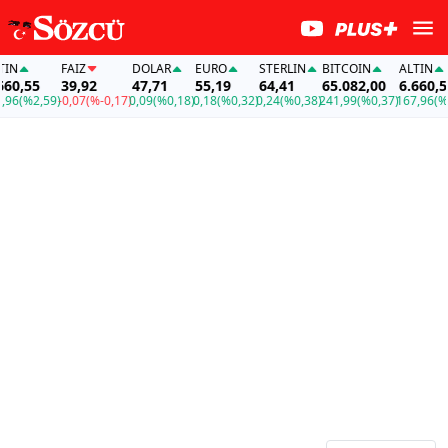
N
FAİZ
DOLAR
EURO
STERLIN
BITCOIN
ALTIN
0,55
39,92
47,71
55,19
64,41
65.082,00
6.660,55
6
(%2,59)
-0,07
(%-0,17)
0,09
(%0,18)
0,18
(%0,32)
0,24
(%0,38)
241,99
(%0,37)
167,96
(%2,5