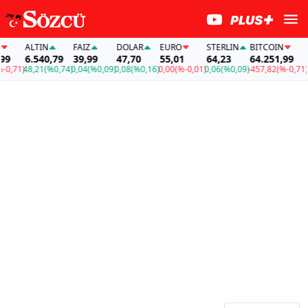
ALTIN
FAİZ
DOLAR
EURO
STERLIN
BITCOIN
A
9
6.540,79
39,99
47,70
55,01
64,23
64.251,99
6
,71)
48,21
(%0,74)
0,04
(%0,09)
0,08
(%0,16)
0,00
(%-0,01)
0,06
(%0,09)
-457,82
(%-0,71)
48