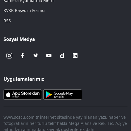
Kamera Aydınlatma Metni
KVKK Başvuru Formu
RSS
Sosyal Medya
Uygulamalarımız
www.sozcu.com.tr internet sitesinde yayınlanan yazı, haber ve
fotoğrafların her türlü telif hakkı Mega Ajans ve Rek. Tic. A.Ş'ye
aittir. İzin alınmadan, kaynak gösterilerek dahi