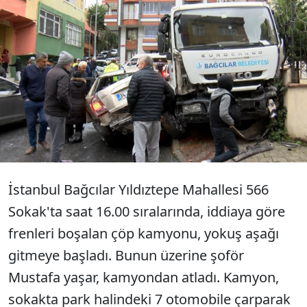
İstanbul Bağcılar'da frenlerinin boşaldığı
iddia edilen çöp kamyonu, 7 otomobile
çarparak durabildi. Freni boşaldığı sırada
kamyondan atlayan şoför yaralandı.
İstanbul Bağcılar Yıldıztepe Mahallesi 566
Sokak'ta saat 16.00 sıralarında, iddiaya göre
frenleri boşalan çöp kamyonu, yokuş aşağı
gitmeye başladı. Bunun üzerine şoför
Mustafa yaşar, kamyondan atladı. Kamyon,
sokakta park halindeki 7 otomobile çarparak