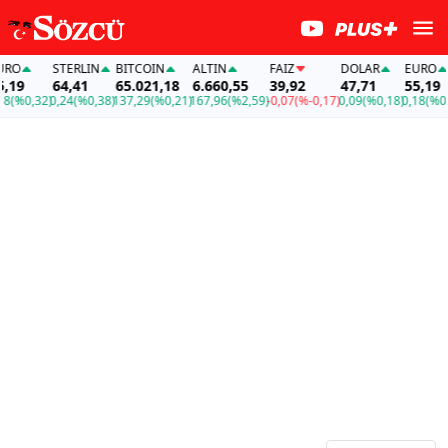
O
STERLIN
BITCOIN
ALTIN
FAİZ
DOLAR
EURO
9
64,41
65.021,18
6.660,55
39,92
47,71
55,19
%0,32)
0,24
(%0,38)
137,29
(%0,21)
167,96
(%2,59)
-0,07
(%-0,17)
0,09
(%0,18)
0,18
(%0,32