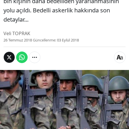
bin kişinin daha bedelliden yararlanmasının
yolu açıldı. Bedelli askerlik hakkında son
detaylar...
Veli TOPRAK
26 Temmuz 2018
Güncellenme:
03 Eylül 2018
Milyonlarca kişinin planlarını etkileyecek olan
bedelli askerlik günlerdir Türkiye gündeminin ilk
sıralarından inmiyor. Dün akşam saatlerinde içinde
bedelli askerliği de bulunduran torba yasa TBMM
Genel Kurulu'nda kabul edilerek yasalaştı. Genel
Kurul'da 31 Aralık 1993 olan tarih, 1 Ocak 1994
şeklinde değiştirildi. Böylece yaklaşık 10 bin kişinin
daha bedelliden yararlanmasının yolu açıldı. Bedelli