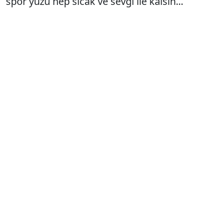
spor yüzü hep sıcak ve sevgi ile kalsın...