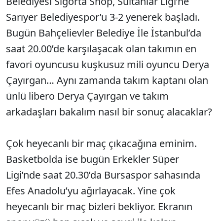
Belediyesi Sigorta Shop, Sultanlar Ligi’ne
Sarıyer Be­lediyespor’u 3-2 yenerek başladı.
Bugün Bahçelievler Belediye İle İstan­bul’da
saat 20.00’de karşılaşacak olan takımın en
favori oyuncusu kuşkusuz mili oyuncu Derya
Çayırgan… Aynı za­manda takım kaptanı olan
ünlü libero Derya Çayırgan ve takım
arkadaşları bakalım nasıl bir sonuç alacaklar?
Çok heyecanlı bir maç çıkacağı­na eminim.
Basketbolda ise bugün Erkekler Süper
Ligi’nde saat 20.30’da Bursaspor sahasında
Efes Anadolu’yu ağırlayacak. Yine çok
heyecanlı bir maç bizleri bekliyor. Ekranın