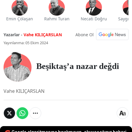
Emin Çölaşan
Rahmi Turan
Necati Doğru
Saygı 
Abone Ol
Yazarlar -
Vahe KILIÇARSLAN
Yayınlanma: 05 Ekim 2024
Beşiktaş’a nazar değdi
Vahe KILIÇARSLAN
Google algoritmasına bırakmayın, okuyacağınız haberi