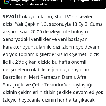
siz seçin! Tıkla ve ekle
SEVGİLİ
okuyu­cularım, Star TV’nin sevilen
dizisi ‘Yalı Çapkını’, 3. sezo­nuyla 13 Eylül Cuma
akşamı saat 20.00 de izleyici ile buluş­tu.
Senaryodaki yenilikler ve yeni başlayan
karakter oyuncuları ile dizi izlenmeye devam
ediyor. Toplam kişilerde ‘Kızılcık Şerbeti’ dizisi
ile ilk 2’de çıkan dizide bu hafta önemli
gelişmelerin olabileceğini düşünü­yorum.
Başrollerini Mert Ramazan Demir, Afra
Saraçoğlu ve Çetin Te­kindor’un paylaştığı
dizinin çekimleri hızlı bir şekilde devam ediyor.
İzleyici heyecanla dizinin her hafta çıkacak