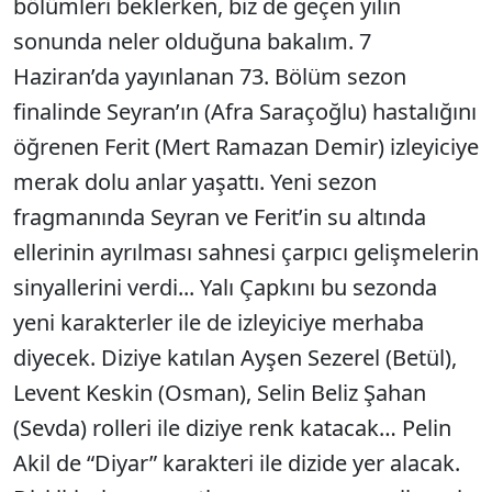
bölümleri beklerken, biz de geçen yı­lın
sonunda neler olduğuna bakalım. 7
Haziran’da yayınlanan 73. Bölüm sezon
finalinde Seyran’ın (Afra Saraçoğlu) hastalığını
öğrenen Ferit (Mert Ramazan Demir) izleyiciye
merak dolu anlar yaşattı. Yeni sezon
fragmanında Seyran ve Ferit’in su altında
ellerinin ayrılması sah­nesi çarpıcı gelişmele­rin
sinyallerini verdi... Yalı Çapkını bu se­zonda
yeni karakterler ile de izleyiciye merhaba
diyecek. Diziye katılan Ayşen Sezerel (Betül),
Levent Keskin (Osman), Selin Beliz Şahan
(Sevda) rolleri ile diziye renk katacak… Pelin
Akil de “Diyar” karak­teri ile dizide yer alacak.