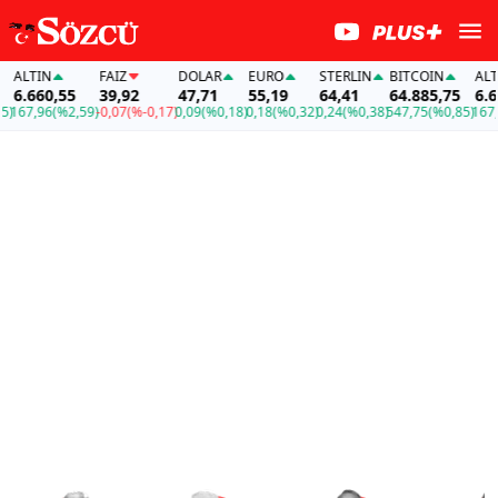
LTIN
FAİZ
DOLAR
EURO
STERLIN
BITCOIN
ALTIN
.660,55
39,92
47,71
55,19
64,41
64.885,75
6.660
67,96
(%2,59)
-0,07
(%-0,17)
0,09
(%0,18)
0,18
(%0,32)
0,24
(%0,38)
547,75
(%0,85)
167,96
(