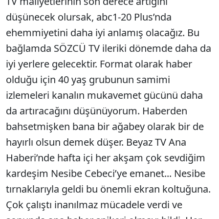
TV maliyetlerinin son derece artığını
düşünecek olursak, abc1-20 Plus’nda
ehemmiyetini daha iyi anlamış olaca­ğız. Bu
bağlamda SÖZCÜ TV ileriki dönemde daha da
iyi yerlere gelecek­tir. Format olarak haber
olduğu için 40 yaş grubunun samimi
izlemeleri kanalın mukavemet gücünü daha
da artıracağını düşünüyorum. Haberden
bahsetmişken bana bir ağabey olarak bir de
hayırlı olsun demek düşer. Beyaz TV Ana
Haberi’n­de hafta içi her akşam çok sevdiğim
kardeşim Nesibe Cebeci’ye emanet... Nesibe
tırnakla­rıyla geldi bu önemli ekran koltuğuna.
Çok çalıştı inanılmaz mücadele verdi ve