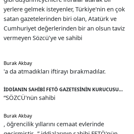
yerlere gelmek isteyenler, Türkiye'nin en çok
satan gazetelerinden biri olan, Atatürk ve
Cumhuriyet değerlerinden bir an olsun taviz
vermeyen Sözcü'ye ve sahibi
Burak Akbay
'a da atmadıkları iftirayı bırakmadılar.
İDDİANIN SAHİBİ FETÖ GAZETESİNİN KURUCUSU…
“SÖZCÜ'nün sahibi
Burak Akbay
, öğrencilik yıllarını cemaat evlerinde
geçirmiştir…” iddialarının sahibi FETÖ'nün