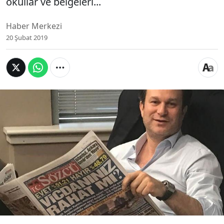
okullar ve belgeleri...
Haber Merkezi
20 Şubat 2019
1971 İstanbul doğumlu Türk iş adamı Burak Akbay
kimdir? Burak Akbay, Türkiye’deki eğitimine Maçka
İlkokulu'nda başlayıp ardından Özel Dost
Lisesi’nde liseyi bitirdikten sonra üniversite
eğitimini, İngilizce ve Fransızca, Pazarlama ve İdari
işletme üzerine İsviçre’de, American College of
Switzerland da tamamladı. İşte Burak Akbay'ın
okuduğu okullar ve belgeleri...