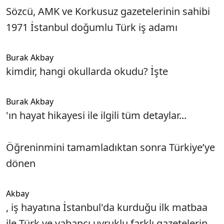
Sözcü, AMK ve Korkusuz gazetelerinin sahibi
1971 İstanbul doğumlu Türk iş adamı
Burak Akbay
kimdir, hangi okullarda okudu? İşte
Burak Akbay
'ın hayat hikayesi ile ilgili tüm detaylar...
Öğreninmini tamamladıktan sonra Türkiye’ye
dönen
Akbay
, iş hayatına İstanbul'da kurduğu ilk matbaa
ile Türk ve yabancı uyruklu farklı gazetelerin