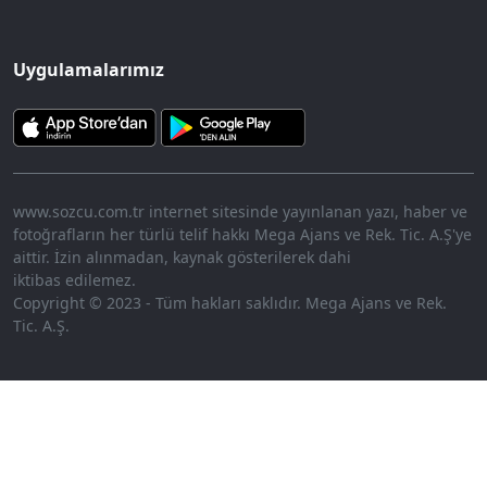
Uygulamalarımız
www.sozcu.com.tr internet sitesinde yayınlanan yazı, haber ve
fotoğrafların her türlü telif hakkı Mega Ajans ve Rek. Tic. A.Ş'ye
aittir. İzin alınmadan, kaynak gösterilerek dahi
iktibas edilemez.
Copyright © 2023 - Tüm hakları saklıdır. Mega Ajans ve Rek.
Tic. A.Ş.