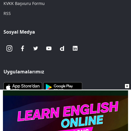
KVKK Başvuru Formu
RSS
Sosyal Medya
Uygulamalarımız
www.sozcu.com.tr internet sitesinde yayınlanan yazı, haber ve
fotoğrafların her türlü telif hakkı Mega Ajans ve Rek. Tic. A.Ş'ye
aittir. İzin alınmadan, kaynak gösterilerek dahi
iktibas edilemez.