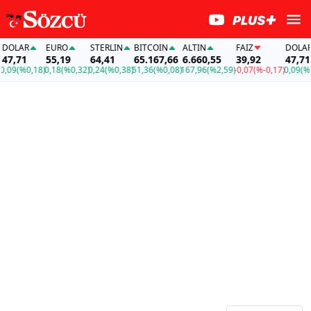
LAR
EURO
STERLIN
BITCOIN
ALTIN
FAİZ
DOLAR
,71
55,19
64,41
65.167,66
6.660,55
39,92
47,71
9
(%0,18)
0,18
(%0,32)
0,24
(%0,38)
51,36
(%0,08)
167,96
(%2,59)
-0,07
(%-0,17)
0,09
(%0,18