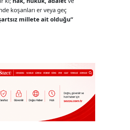
ır ki;
hak, hukuk, adalet
ve
nde koşanları er veya geç
artsız millete ait olduğu”