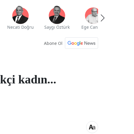
Necati Doğru
Saygı Öztürk
Ege Cansen
Yekta Güng
Abone Ol
kçi kadın...