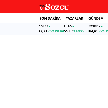
SON DAKİKA
YAZARLAR
GÜNDEM
DOLAR
EURO
STERLIN
47,71
55,19
64,41
0,09
(%0,18)
0,18
(%0,32)
0,24
(%