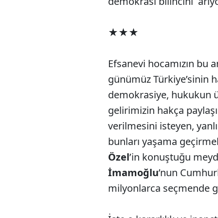
demokrasi bilincini arıy
★★★
Efsanevi hocamızın bu an
günümüz Türkiye’sinin h
demokrasiye, hukukun ü
gelirimizin hakça paylaş
verilmesini isteyen, yanl
bunları yaşama geçirme
Özel
’in konuştuğu meyd
İmamoğlu
’nun Cumhurb
milyonlarca seçmende