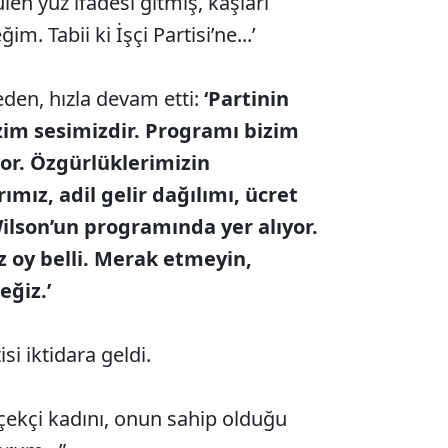
ülen yüz ifadesi gitmiş, kaşları
im. Tabii ki İşçi Partisi’ne...’
n, hızla devam etti:
‘Partinin
izim sesimizdir. Programı bizim
or. Özgürlüklerimizin
mız, adil gelir dağılımı, ücret
Wilson’un programında yer alıyor.
z oy belli. Merak etmeyin,
eğiz.’
si iktidara geldi.
içekçi kadını, onun sahip olduğu