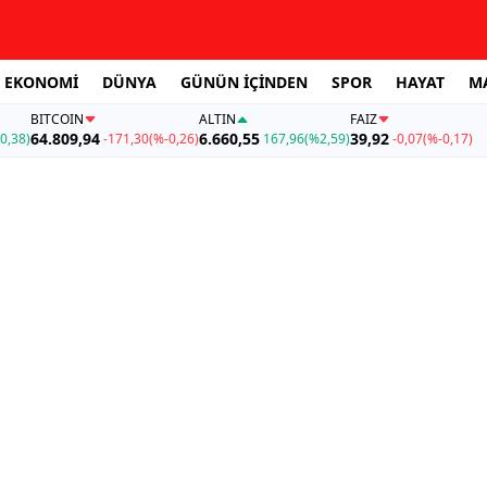
EKONOMİ
DÜNYA
GÜNÜN İÇİNDEN
SPOR
HAYAT
M
BITCOIN
ALTIN
FAİZ
64.809,94
6.660,55
39,92
0,38)
-171,30
(%-0,26)
167,96
(%2,59)
-0,07
(%-0,17)