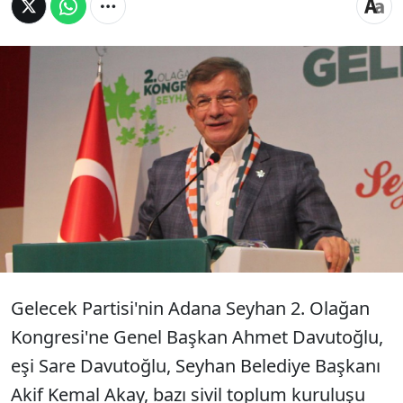
Gelecek Partisi Genel Başkanı Ahmet
Davutoğlu, "Çiftçi feryat ediyor. Çiftçiye 50
milyar TL civarında destek verenler, kur
korumalı mevduat adı altında faizcilere son 2
sene içinde 700 milyar TL aktardılar" dedi.
Gelecek Partisi'nin Adana Seyhan 2. Olağan
Kongresi'ne Genel Başkan Ahmet Davutoğlu,
eşi Sare Davutoğlu, Seyhan Belediye Başkanı
Akif Kemal Akay, bazı sivil toplum kuruluşu