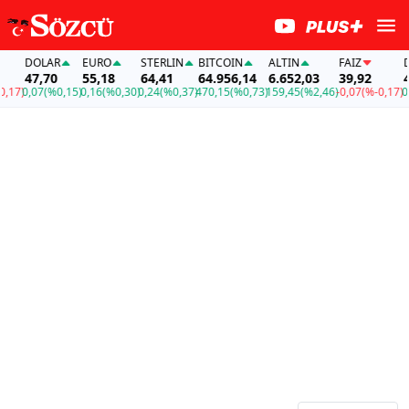
DOLAR
EURO
STERLIN
BITCOIN
ALTIN
FAİZ
DO
47,70
55,18
64,41
64.956,14
6.652,03
39,92
47,
7)
0,07
(%0,15)
0,16
(%0,30)
0,24
(%0,37)
470,15
(%0,73)
159,45
(%2,46)
-0,07
(%-0,17)
0,07