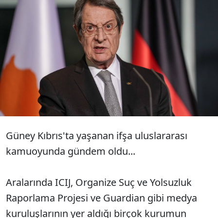
Rus oligarkların Ukrayna-Rusya savaşı
sonrasında mal varlıklarını Güney
Kıbrıs'a taşıdıkları belgelerle ortaya
çıktı.
Güney Kıbrıs'ta yaşanan ifşa uluslararası
kamuoyunda gündem oldu...
Aralarında ICIJ, Organize Suç ve Yolsuzluk
Raporlama Projesi ve Guardian gibi medya
kuruluşlarının yer aldığı birçok kurumun