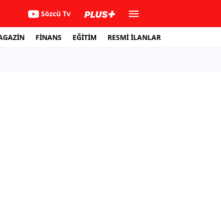
Sözcü Tv
AGAZİN
FİNANS
EĞİTİM
RESMİ İLANLAR