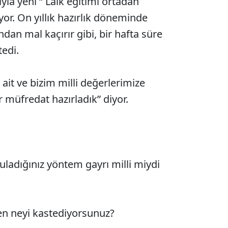
ıyla yeni “ Laik eğitimi ortadan
yor. On yıllık hazırlık döneminde
ndan mal kaçırır gibi, bir hafta süre
tedi.
 ait ve bizim milli değerlerimize
r müfredat hazırladık” diyor.
yguladığınız yöntem gayrı milli miydi
en neyi kastediyorsunuz?