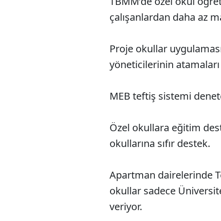
TBMM’de özel okul öğret
çalışanlardan daha az ma
Proje okullar uygulaması
yöneticilerinin atamalar
MEB teftiş sistemi denetç
Özel okullara eğitim dest
okullarına sıfır destek.
Apartman dairelerinde Te
okullar sadece Üniversit
veriyor.