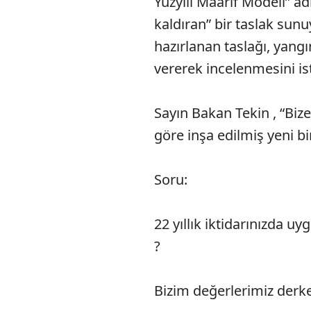
Yüzyılı Maarif Modeli” ad
kaldıran” bir taslak sunu
hazırlanan taslağı, yangı
vererek incelenmesini is
Sayın Bakan Tekin , “Bize
göre inşa edilmiş yeni bi
Soru:
22 yıllık iktidarınızda u
?
Bizim değerlerimiz derk