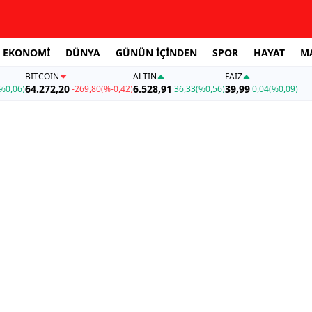
EKONOMİ
DÜNYA
GÜNÜN İÇİNDEN
SPOR
HAYAT
M
BITCOIN
ALTIN
FAİZ
64.272,20
6.528,91
39,99
%0,06)
-269,80
(%-0,42)
36,33
(%0,56)
0,04
(%0,09)