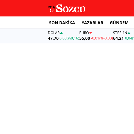
SON DAKİKA
YAZARLAR
GÜNDEM
DOLAR
EURO
STERLIN
47,70
55,00
64,21
0,08
(%0,16)
-0,01
(%-0,03)
0,04
(