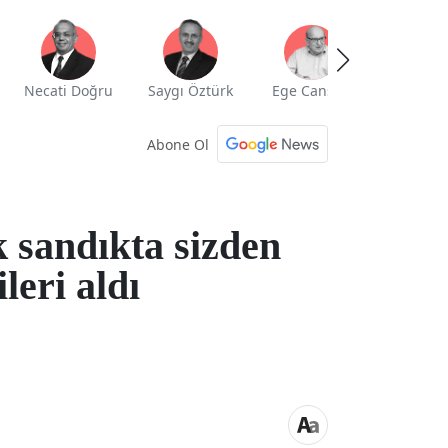
Necati Doğru
Saygı Öztürk
Ege Cansen
Yekta Güng
Abone Ol
 sandıkta sizden
ileri aldı